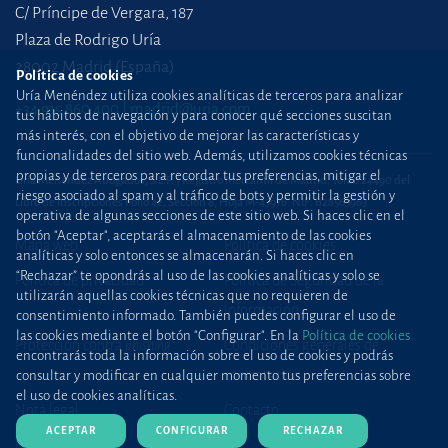
C/ Príncipe de Vergara, 187
Plaza de Rodrigo Uría
28002 Madrid (España)
Política de cookies
Uría Menéndez utiliza cookies analíticas de terceros para analizar
+34 915 860 400
madrid@uria.com
tus hábitos de navegación y para conocer qué secciones suscitan
más interés, con el objetivo de mejorar las características y
funcionalidades del sitio web. Además, utilizamos cookies técnicas
propias y de terceros para recordar tus preferencias, mitigar el
Uría Menéndez Abogados, S.L.P. | Registro Mercantil de Madrid, Tomo 24490 del
riesgo asociado al spam y al tráfico de bots y permitir la gestión y
Libro de Inscripciones Folio 42, Sección 8, Hoja M-43976. NIF: B28563963
operativa de algunas secciones de este sitio web. Si haces clic en el
botón "Aceptar", aceptarás el almacenamiento de las cookies
Mapa web
Política de cookies
analíticas y solo entonces se almacenarán. Si haces clic en
“Rechazar” te opondrás al uso de las cookies analíticas y solo se
Política de privacidad
Política de Seguridad de la
utilizarán aquellas cookies técnicas que no requieren de
Información
consentimiento informado. También puedes configurar el uso de
las cookies mediante el botón "Configurar". En la
Política de cookies
Protección contra
phishing
Condiciones generales de
encontrarás toda la información sobre el uso de cookies y podrás
contratación
consultar y modificar en cualquier momento tus preferencias sobre
el uso de cookies analíticas.
Nota legal
Contacto
ACEPTAR
CONFIGURAR
RECHAZAR
Prensa