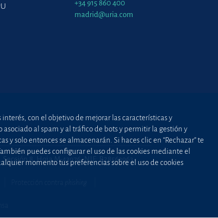
+34 915 860 400
PU
madrid@uria.com
nterés, con el objetivo de mejorar las características y
asociado al spam y al tráfico de bots y permitir la gestión y
cas y solo entonces se almacenarán. Si haces clic en “Rechazar” te
 También puedes configurar el uso de las cookies mediante el
2, Sección 8, Hoja M-43976. NIF: B28563963
cualquier momento tus preferencias sobre el uso de cookies
Protección contra
phishing
nsa