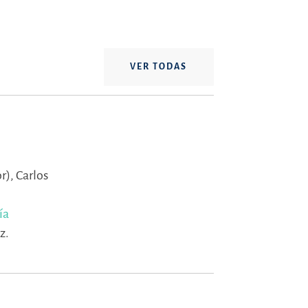
VER TODAS
r),
Carlos
ía
z.