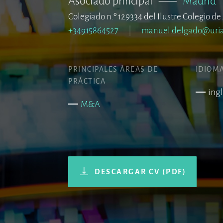
Asociado principal
–––
Madrid
Colegiado n.º 129334 del Ilustre Colegio 
+34915864527
manuel.delgado@uri
PRINCIPALES ÁREAS DE
IDIOM
PRÁCTICA
ing
M&A
DESCARGAR CV (PDF)