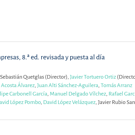
esas, 8.ª ed. revisada y puesta al día
 Sebastián Quetglas (Director),
Javier Tortuero Ortiz
(Directo
 Acosta Álvarez
,
Juan Alti Sánchez-Aguilera
,
Tomás Arranz
lipe Carbonell García
,
Manuel Delgado Vílchez
,
Rafael Garc
avid López Pombo
,
David López Velázquez
,
Javier Rubio San