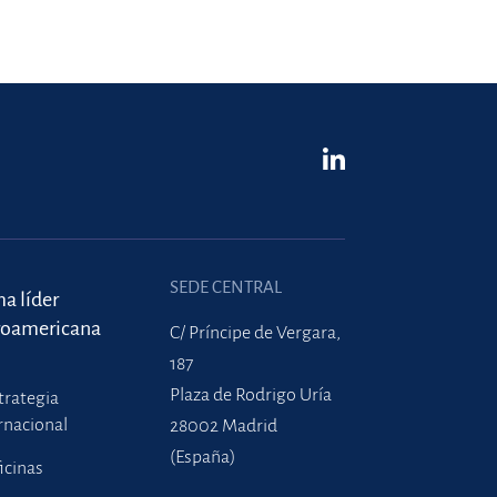
SEDE CENTRAL
ma líder
roamericana
C/ Príncipe de Vergara,
187
Plaza de Rodrigo Uría
trategia
rnacional
28002 Madrid
(España)
icinas