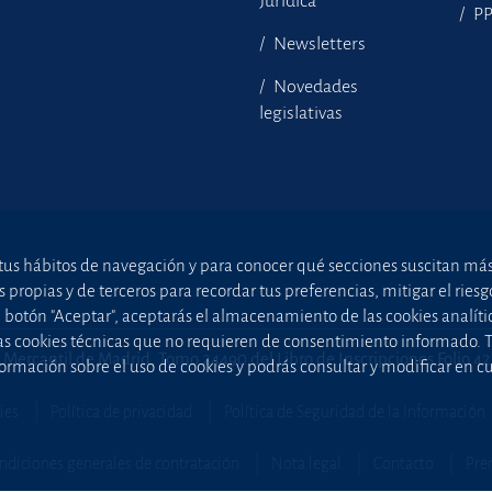
Jurídica
P
Newsletters
Novedades
legislativas
tus hábitos de navegación y para conocer qué secciones suscitan más i
ropias y de terceros para recordar tus preferencias, mitigar el riesgo 
el botón "Aceptar", aceptarás el almacenamiento de las cookies analíti
uellas cookies técnicas que no requieren de consentimiento informado.
 Mercantil de Madrid, Tomo 24490 del Libro de Inscripciones Folio 4
ormación sobre el uso de cookies y podrás consultar y modificar en 
ies
Política de privacidad
Política de Seguridad de la Información
ndiciones generales de contratación
Nota legal
Contacto
Pre