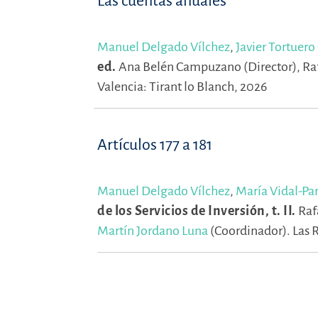
Las cuentas anuales
Manuel Delgado Vílchez
,
Javier Tortuero
ed.
Ana Belén Campuzano (Director),
Ra
Valencia: Tirant lo Blanch, 2026
Artículos 177 a 181
Manuel Delgado Vílchez
,
María Vidal-Par
de los Servicios de Inversión, t. II.
Raf
Martín Jordano Luna
(Coordinador).
Las 