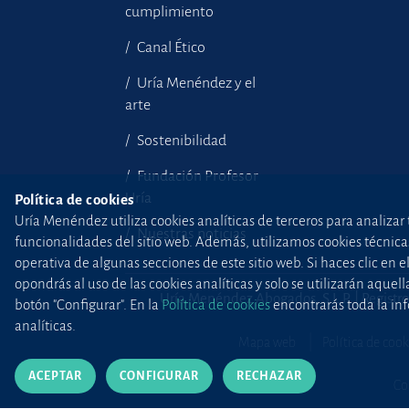
cumplimiento
Canal Ético
Uría Menéndez y el
arte
Sostenibilidad
Fundación Profesor
Uría
Política de cookies
Uría Menéndez utiliza cookies analíticas de terceros para analizar 
Nuestras noticias
funcionalidades del sitio web. Además, utilizamos cookies técnicas p
operativa de algunas secciones de este sitio web. Si haces clic en 
opondrás al uso de las cookies analíticas y solo se utilizarán aq
Uría Menéndez Abogados, S.L.P. | Registro
botón "Configurar". En la
Política de cookies
encontrarás toda la inf
analíticas.
Mapa web
Política de cook
ACEPTAR
CONFIGURAR
RECHAZAR
Co