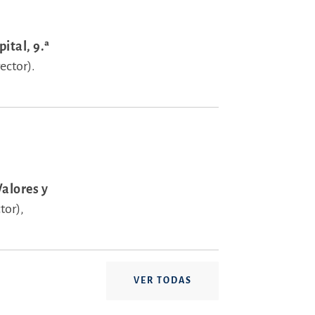
ital, 9.ª
ector).
alores y
tor),
VER TODAS