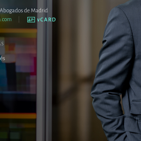
de Abogados de Madrid
a.com
vCARD
AS
lés