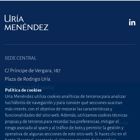
SEDE CENTRAL
C/ Príncipe de Vergara, 187
Plaza de Rodrigo Uría
28002 Madrid (España)
Política de cookies
Uría Menéndez utiliza cookies analíticas de terceros para analizar
+34 915 860 400
madrid@uria.com
tus hábitos de navegación y para conocer qué secciones suscitan
más interés, con el objetivo de mejorar las características y
funcionalidades del sitio web. Además, utilizamos cookies técnicas
propias y de terceros para recordar tus preferencias, mitigar el
Uría Menéndez Abogados, S.L.P. | Registro Mercantil de Madrid, Tomo 24490 del
riesgo asociado al spam y al tráfico de bots y permitir la gestión y
Libro de Inscripciones Folio 42, Sección 8, Hoja M-43976. NIF: B28563963
operativa de algunas secciones de este sitio web. Si haces clic en el