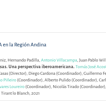
A en la Región Andina
niz,
Hernando Padilla,
Antonio Villacampa
,
Juan Pablo Wi
esas. Una perspectiva iberoamericana.
Tomás José Acos
Casas (Director),
Diego Cardona (Coordinador),
Guillermo F
o Piñeiro
(Coordinador),
Alberto Pulido (Coordinador),
Car
vares Loureiro
(Coordinador),
Nicolás Tirado (Coordinador)
 Tirant lo Blanch, 2021