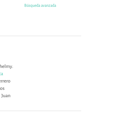
Búsqueda avanzada
lhelmy.
ta
errero
los
,
Juan