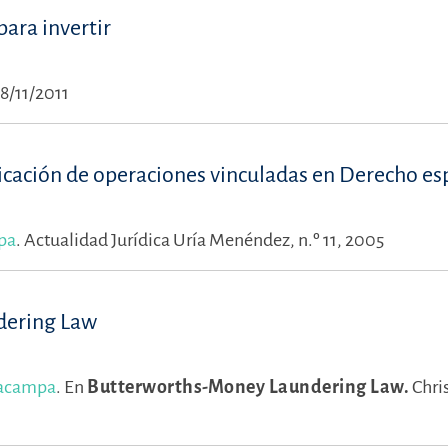
para invertir
18/11/2011
cación de operaciones vinculadas en Derecho es
pa
.
Actualidad Jurídica Uría Menéndez, n.º 11, 2005
dering Law
lacampa
.
En
Butterworths-Money Laundering Law.
Chri