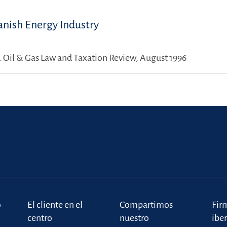
anish Energy Industry
.
Oil & Gas Law and Taxation Review, August 1996
o
El cliente en el
Compartimos
Fir
centro
nuestro
ibe