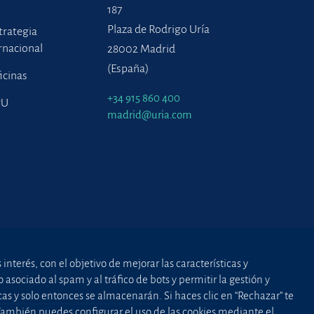
187
Plaza de Rodrigo Uría
trategia
rnacional
28002 Madrid
(España)
icinas
+34 915 860 400
PU
madrid@uria.com
nterés, con el objetivo de mejorar las características y
asociado al spam y al tráfico de bots y permitir la gestión y
cas y solo entonces se almacenarán. Si haces clic en “Rechazar” te
 También puedes configurar el uso de las cookies mediante el