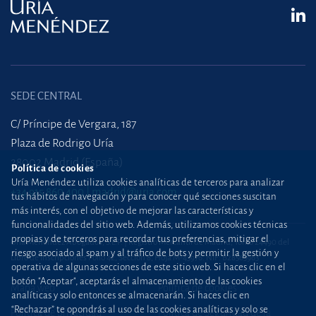
SEDE CENTRAL
C/ Príncipe de Vergara, 187
Plaza de Rodrigo Uría
28002 Madrid (España)
Política de cookies
Uría Menéndez utiliza cookies analíticas de terceros para analizar
+34 915 860 400
madrid@uria.com
tus hábitos de navegación y para conocer qué secciones suscitan
más interés, con el objetivo de mejorar las características y
funcionalidades del sitio web. Además, utilizamos cookies técnicas
propias y de terceros para recordar tus preferencias, mitigar el
Uría Menéndez Abogados, S.L.P. | Registro Mercantil de Madrid, Tomo 24490 del
riesgo asociado al spam y al tráfico de bots y permitir la gestión y
Libro de Inscripciones Folio 42, Sección 8, Hoja M-43976. NIF: B28563963
operativa de algunas secciones de este sitio web. Si haces clic en el
botón "Aceptar", aceptarás el almacenamiento de las cookies
Mapa web
Política de cookies
analíticas y solo entonces se almacenarán. Si haces clic en
“Rechazar” te opondrás al uso de las cookies analíticas y solo se
Política de privacidad
Política de Seguridad de la