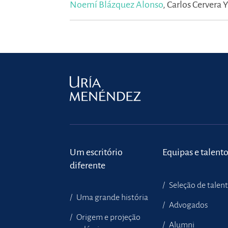
Noemí Blázquez Alonso
,
Carlos Cervera 
Um escritório
Equipas e talent
diferente
Seleção de talen
Uma grande história
Advogados
Origem e projeção
Alumni