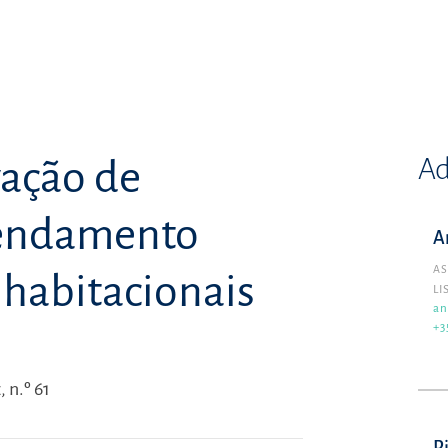
Ad
vação de
rendamento
A
AS
 habitacionais
LI
an
+3
 n.º 61