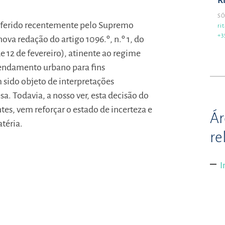
R
SÓ
roferido recentemente pelo Supremo
ri
+3
nova redação do artigo 1096.º, n.º 1, do
de 12 de fevereiro), atinente ao regime
rendamento urbano para fins
 sido objeto de interpretações
a. Todavia, a nosso ver, esta decisão do
ntes, vem reforçar o estado de incerteza e
Ár
téria.
re
I