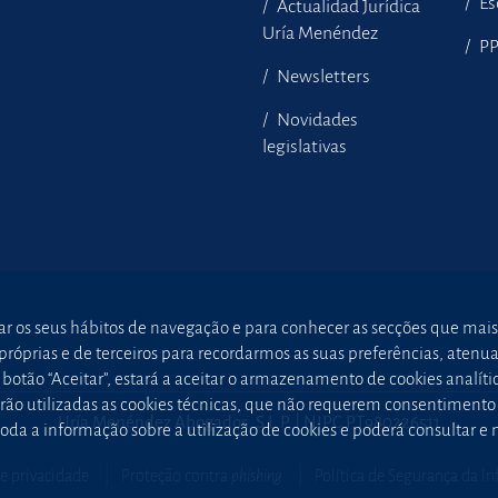
Es
Actualidad Jurídica
Uría Menéndez
P
Newsletters
Novidades
legislativas
sar os seus hábitos de navegação e para conhecer as secções que mais
óprias e de terceiros para recordarmos as suas preferências, atenuar 
otão “Aceitar”, estará a aceitar o armazenamento de cookies analític
 serão utilizadas as cookies técnicas, que não requerem consentimen
Uría Menéndez Abogados, S.L.P. | NIPC PT980226511
oda a informação sobre a utilização de cookies e poderá consultar e
de privacidade
Proteção contra
phishing
Política de Segurança da I