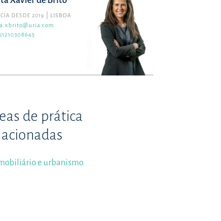
ita Xavier de Brito
CIA DESDE 2019
LISBOA
ta.xbrito@uria.com
51210308643
eas de prática
lacionadas
mobiliário e urbanismo