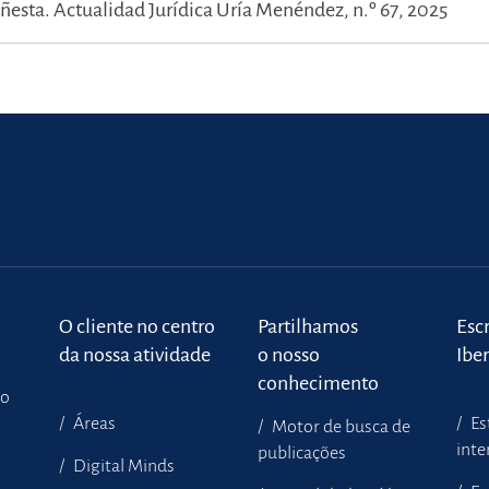
Yñesta.
Actualidad Jurídica Uría Menéndez, n.º 67, 2025
o
O cliente no centro
Partilhamos
Escr
da nossa atividade
o nosso
Ibe
conhecimento
to
Áreas
Es
Motor de busca de
inte
publicações
Digital Minds