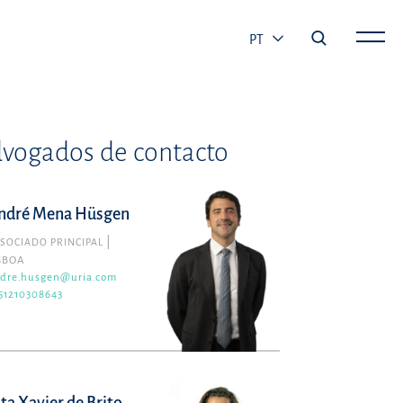
PT
vogados de contacto
ndré Mena Hüsgen
SOCIADO PRINCIPAL
SBOA
dre.husgen@uria.com
51210308643