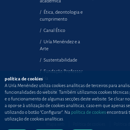
académica
Ética, deontologia e
cumprimento
Canal Ético
Uría Menéndez e a
Arte
Sustentabilidade
Fundação Professor
Uría
política de cookies
A Uría Menéndez utiliza cookies analíticas de terceiros para anali
As nossas novidades
funcionalidades do website. Também utilizamos cookies técnicas pr
e o funcionamento de algumas secções deste website. Se clicar no b
a opor-se à utilização de cookies analíticas, caso em que apenas
utilizando o botão “Configurar”. Na
política de cookies
encontrará t
utilização de cookies analíticas.
Mapa web
Política de cookies
Política 