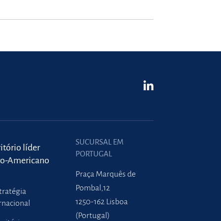
SUCURSAL EM
itório líder
PORTUGAL
ro-Americano
Praça Marquês de
Pombal,12
tratégia
1250-162 Lisboa
rnacional
(Portugal)