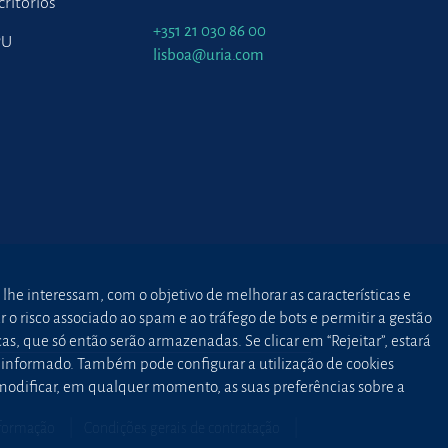
critórios
+351 21 030 86 00
PU
lisboa@uria.com
 lhe interessam, com o objetivo de melhorar as características e
o risco associado ao spam e ao tráfego de bots e permitir a gestão
as, que só então serão armazenadas. Se clicar em “Rejeitar”, estará
to informado. Também pode configurar a utilização de cookies
 modificar, em qualquer momento, as suas preferências sobre a
nformação
Condições gerais de contratação