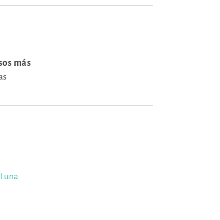
asos más
as
 Luna