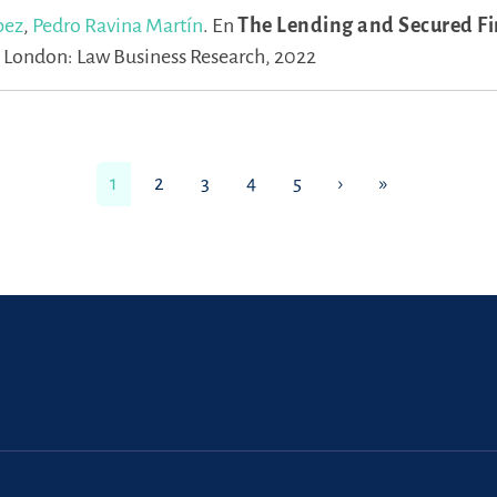
pez
,
Pedro Ravina Martín
.
En
The Lending and Secured F
.
London: Law Business Research, 2022
1
2
3
4
5
›
»