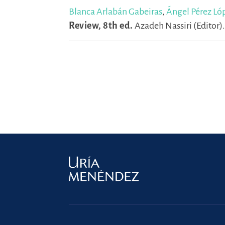
Blanca Arlabán Gabeiras
,
Ángel Pérez Ló
Review, 8th ed.
Azadeh Nassiri (Editor)