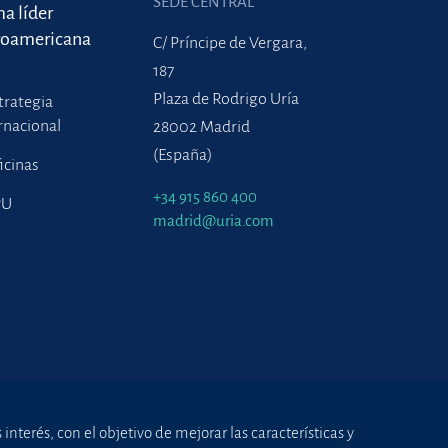
SEDE CENTRAL
ma líder
roamericana
C/ Príncipe de Vergara,
187
Plaza de Rodrigo Uría
trategia
rnacional
28002 Madrid
(España)
icinas
+34 915 860 400
PU
madrid@uria.com
nterés, con el objetivo de mejorar las características y