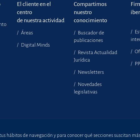
o
El cliente en el
Compartimos
Fir
centro
nuestro
ibe
de nuestra actividad
conocimiento
ento
Es
Áreas
Buscador de
inte
publicaciones
Digital Minds
Of
Revista Actualidad
Jurídica
P
Newsletters
Novedades
legislativas
tus hábitos de navegación y para conocer qué secciones suscitan más i