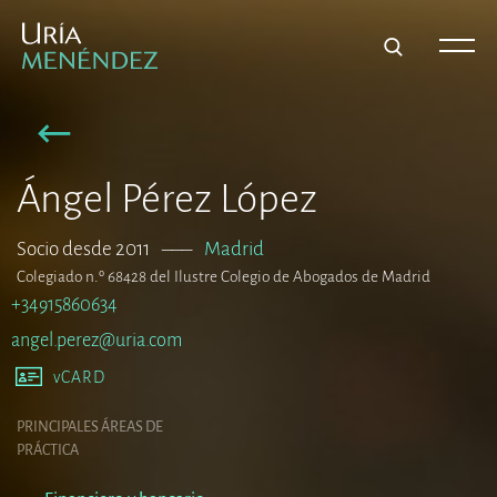
Ángel Pérez López
Socio desde 2011
–––
Madrid
Colegiado n.º 68428 del Ilustre Colegio de Abogados de Madrid
+34915860634
angel.perez@uria.com
vCARD
PRINCIPALES ÁREAS DE
PRÁCTICA