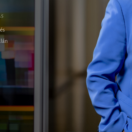
AS
lés
alán