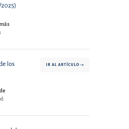
3/2025)
 más
s
de los
IR AL ARTÍCULO
 de
d: