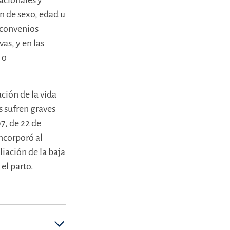
nacionales y
ón de sexo, edad u
 convenios
as, y en las
 o
ación de la vida
s sufren graves
7, de 22 de
ncorporó al
liación de la baja
el parto.