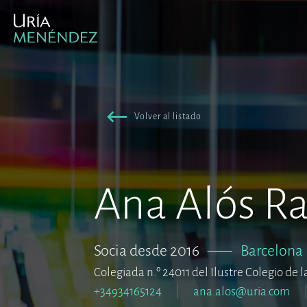
Volver al listado
Ana Alós R
Socia desde 2016
–––
Barcelona
Colegiada n.º 24011 del Ilustre Colegio de 
+34934165124
ana.alos@uria.com