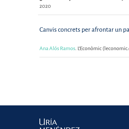
2020
Canvis concrets per afrontar un par
Ana Alós Ramos
.
L'Econòmic (leconomic.c