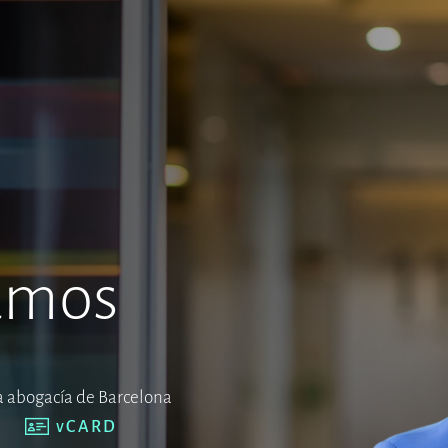
amos
la abogacía de Barcelona
vCARD