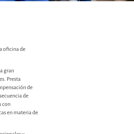
a oficina de
na gran
es. Presta
ompensación de
nsecuencia de
s con
cas en materia de