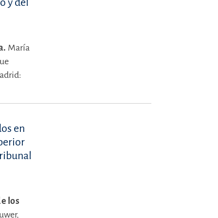
o y del
a.
María
que
adrid:
dos en
perior
ribunal
e los
luwer,