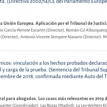
ta. (Directiva 2002/14/CE del Parlamento Europe
la Unión Europea. Aplicación por el Tribunal de Justici
io García-Perrote Escartín (Director),
Román Gil Alburquer
(Director),
Antonio Vicente Sempere Navarro (Director).
M
icos: vinculación a los hechos probados declara
 y carga de la prueba. (Sentencia del Tribunal Su
iciembre de 2018, confirmada mediante Auto del T
ral para abogados. Los casos más relevantes en 2019 d
Guanter (Coordinador).
Las Rozas (Madrid): La Ley-Wolters K