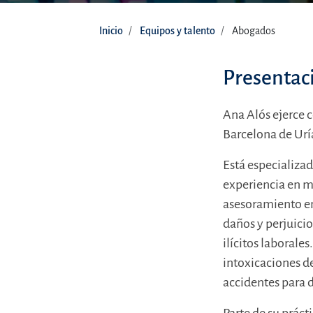
Inicio
Equipos y talento
Abogados
Presentac
Ana Alós ejerce c
Barcelona de Urí
Está especializad
experiencia en m
asesoramiento en
daños y perjuici
ilícitos laboral
intoxicaciones d
accidentes para d