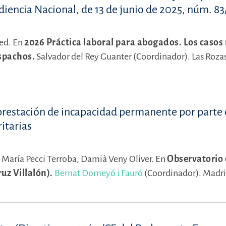
udiencia Nacional, de 13 de junio de 2025, núm. 8
ed.
En
2026 Práctica laboral para abogados. Los casos
spachos.
Salvador del Rey Guanter (Coordinador).
Las Roza
 prestación de incapacidad permanente por parte 
itarias
,
María Pecci Terroba,
Damià Veny Oliver.
En
Observatorio
z Villalón).
Bernat Domeyó i Fauró
(Coordinador).
Madri