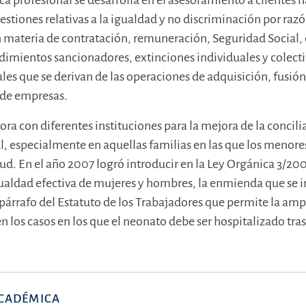
ica profesional se desarrolla en el asesoramiento a clientes 
estiones relativas a la igualdad y no discriminación por raz
n materia de contratación, remuneración, Seguridad Social,
dimientos sancionadores, extinciones individuales y colectiv
les que se derivan de las operaciones de adquisición, fusión
 de empresas.
ora con diferentes instituciones para la mejora de la concili
l, especialmente en aquellas familias en las que los menore
d. En el año 2007 logró introducir en la Ley Orgánica 3/200
gualdad efectiva de mujeres y hombres, la enmienda que se i
º párrafo del Estatuto de los Trabajadores que permite la amp
 los casos en los que el neonato debe ser hospitalizado tras 
CADÉMICA