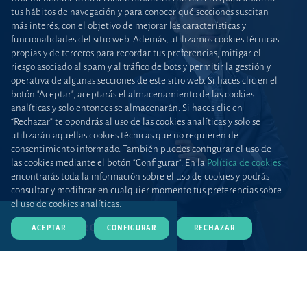
tus hábitos de navegación y para conocer qué secciones suscitan
más interés, con el objetivo de mejorar las características y
funcionalidades del sitio web. Además, utilizamos cookies técnicas
propias y de terceros para recordar tus preferencias, mitigar el
riesgo asociado al spam y al tráfico de bots y permitir la gestión y
operativa de algunas secciones de este sitio web. Si haces clic en el
botón "Aceptar", aceptarás el almacenamiento de las cookies
analíticas y solo entonces se almacenarán. Si haces clic en
“Rechazar” te opondrás al uso de las cookies analíticas y solo se
utilizarán aquellas cookies técnicas que no requieren de
consentimiento informado. También puedes configurar el uso de
las cookies mediante el botón "Configurar". En la
Política de cookies
encontrarás toda la información sobre el uso de cookies y podrás
consultar y modificar en cualquier momento tus preferencias sobre
el uso de cookies analíticas.
DESCARGAR CV (PDF)
ACEPTAR
CONFIGURAR
RECHAZAR
Inicio
Equipos y talento
Abogados