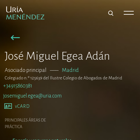
José Miguel Egea Adán
Asociado principal
–––
Madrid
Colegiado n.º 125639 del Ilustre Colegio de Abogados de Madrid
+34915860381
josemiguel.egea@uria.com
vCARD
PRINCIPALES ÁREAS DE
PRÁCTICA