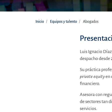
Inicio
Equipos y talento
Abogados
Presentac
Luis Ignacio Día
despacho desde 
Su práctica profe
private equity
en 
financiero.
Asesora con regu
de sectores tan d
servicios.