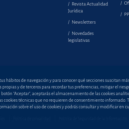
Of
Revista Actualidad
Jurídica
P
Newsletters
Novedades
legislativas
tus hábitos de navegación y para conocer qué secciones suscitan más i
ropias y de terceros para recordar tus preferencias, mitigar el riesgo 
el botón "Aceptar", aceptarás el almacenamiento de las cookies analíti
uellas cookies técnicas que no requieren de consentimiento informado.
 Mercantil de Madrid, Tomo 24490 del Libro de Inscripciones Folio 4
ormación sobre el uso de cookies y podrás consultar y modificar en 
ies
Política de privacidad
Política de Seguridad de la Información