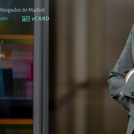
de Abogados de Madrid
.com
vCARD
AS
lés