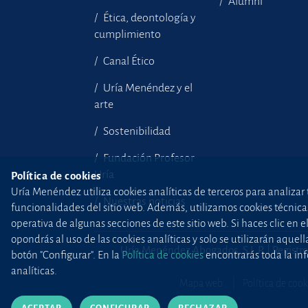
Alumni
Ética, deontología y
cumplimiento
Canal Ético
Uría Menéndez y el
arte
Sostenibilidad
Fundación Profesor
Uría
Política de cookies
Uría Menéndez utiliza cookies analíticas de terceros para analizar 
Nuestras noticias
funcionalidades del sitio web. Además, utilizamos cookies técnicas p
operativa de algunas secciones de este sitio web. Si haces clic en 
opondrás al uso de las cookies analíticas y solo se utilizarán aq
Uría Menéndez Abogados, S.L.P. | Registro
botón "Configurar". En la
Política de cookies
encontrarás toda la inf
analíticas.
Mapa web
Política de cook