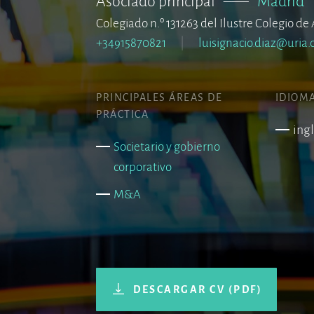
Asociado principal
–––
Madrid
Colegiado n.º 131263 del Ilustre Colegio 
+34915870821
luisignacio.diaz@uria
PRINCIPALES ÁREAS DE
IDIOM
PRÁCTICA
ing
Societario y gobierno
corporativo
M&A
DESCARGAR CV (PDF)