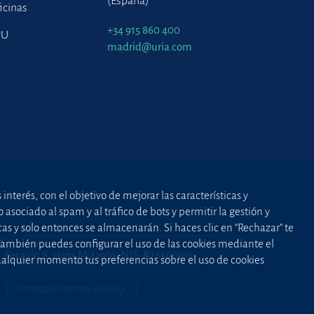
(España)
icinas
+34 915 860 400
PU
madrid@uria.com
nterés, con el objetivo de mejorar las características y
asociado al spam y al tráfico de bots y permitir la gestión y
cas y solo entonces se almacenarán. Si haces clic en “Rechazar” te
 También puedes configurar el uso de las cookies mediante el
2, Sección 8, Hoja M-43976. NIF: B28563963
cualquier momento tus preferencias sobre el uso de cookies
Protección contra
phishing