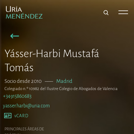
Yásser-Harbi Mustafá
Tomás
Socio desde 2010
–––
Madrid
Colegiado n.º 10982 del Ilustre Colegio de Abogados de Valencia
+34915860683
yasser.harbi@uria.com
vCARD
PRINCIPALES ÁREAS DE