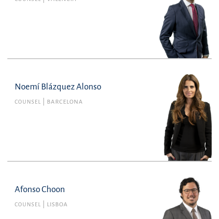
Noemí Blázquez Alonso
COUNSEL
BARCELONA
Afonso Choon
COUNSEL
LISBOA