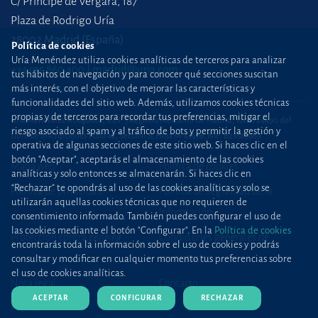
C/ Príncipe de Vergara, 187
Plaza de Rodrigo Uría
28002 Madrid (España)
Política de cookies
Uría Menéndez utiliza cookies analíticas de terceros para analizar
+34 915 860 400
madrid@uria.com
tus hábitos de navegación y para conocer qué secciones suscitan
más interés, con el objetivo de mejorar las características y
funcionalidades del sitio web. Además, utilizamos cookies técnicas
propias y de terceros para recordar tus preferencias, mitigar el
Uría Menéndez Abogados, S.L.P. | Registro Mercantil de Madrid, Tomo 24490 del
riesgo asociado al spam y al tráfico de bots y permitir la gestión y
Libro de Inscripciones Folio 42, Sección 8, Hoja M-43976. NIF: B28563963
operativa de algunas secciones de este sitio web. Si haces clic en el
botón "Aceptar", aceptarás el almacenamiento de las cookies
Mapa web
Política de cookies
analíticas y solo entonces se almacenarán. Si haces clic en
“Rechazar” te opondrás al uso de las cookies analíticas y solo se
Política de privacidad
Política de Seguridad de la
utilizarán aquellas cookies técnicas que no requieren de
Información
consentimiento informado. También puedes configurar el uso de
las cookies mediante el botón "Configurar". En la
Política de cookies
Protección contra
phishing
Condiciones generales de
encontrarás toda la información sobre el uso de cookies y podrás
contratación
consultar y modificar en cualquier momento tus preferencias sobre
el uso de cookies analíticas.
Nota legal
Contacto
ACEPTAR
CONFIGURAR
RECHAZAR
Prensa