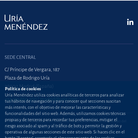
SEDE CENTRAL
C/ Príncipe de Vergara, 187
Plaza de Rodrigo Uría
28002 Madrid (España)
Política de cookies
Uría Menéndez utiliza cookies analíticas de terceros para analizar
+34 915 860 400
madrid@uria.com
tus hábitos de navegación y para conocer qué secciones suscitan
más interés, con el objetivo de mejorar las características y
funcionalidades del sitio web. Además, utilizamos cookies técnicas
propias y de terceros para recordar tus preferencias, mitigar el
Uría Menéndez Abogados, S.L.P. | Registro Mercantil de Madrid, Tomo 24490 del
riesgo asociado al spam y al tráfico de bots y permitir la gestión y
Libro de Inscripciones Folio 42, Sección 8, Hoja M-43976. NIF: B28563963
operativa de algunas secciones de este sitio web. Si haces clic en el