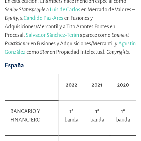
En esta edición, Chambers hace mención especial como
Senior Statespeople
a
Luis de Carlos
en Mercado de Valores –
Equity,
a
Cándido Paz-Ares
en Fusiones y
Adquisiciones/Mercantil y a Tito Arantes Fontes en
Procesal.
Salvador Sánchez-Terán
aparece como
Eminent
Practitioner
en Fusiones y Adquisiciones
/
Mercantil
y
Agustín
González
como
Star
en Propiedad Intelectual:
Copyrights
.
España
2022
2021
2020
BANCARIO Y
1ª
1ª
1ª
FINANCIERO
banda
banda
banda