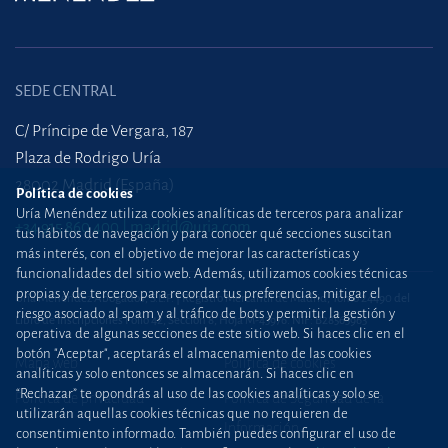
SEDE CENTRAL
C/ Príncipe de Vergara, 187
Plaza de Rodrigo Uría
28002 Madrid (España)
Política de cookies
Uría Menéndez utiliza cookies analíticas de terceros para analizar
+34 915 860 400
madrid@uria.com
tus hábitos de navegación y para conocer qué secciones suscitan
más interés, con el objetivo de mejorar las características y
funcionalidades del sitio web. Además, utilizamos cookies técnicas
propias y de terceros para recordar tus preferencias, mitigar el
Uría Menéndez Abogados, S.L.P. | Registro Mercantil de Madrid, Tomo 24490 del
riesgo asociado al spam y al tráfico de bots y permitir la gestión y
Libro de Inscripciones Folio 42, Sección 8, Hoja M-43976. NIF: B28563963
operativa de algunas secciones de este sitio web. Si haces clic en el
botón "Aceptar", aceptarás el almacenamiento de las cookies
Mapa web
Política de cookies
analíticas y solo entonces se almacenarán. Si haces clic en
“Rechazar” te opondrás al uso de las cookies analíticas y solo se
Política de privacidad
Política de Seguridad de la
utilizarán aquellas cookies técnicas que no requieren de
Información
consentimiento informado. También puedes configurar el uso de