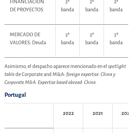
FINANCIACIÓN
2ª
2ª
2ª
DE PROYECTOS
banda
banda
banda
MERCADO DE
3ª
3ª
3ª
VALORES: Deuda
banda
banda
banda
Asimismo, el despacho aparece mencionado en el
spotlight
table
de Corporate and M&A:
foreign expertise: China y
Corporate M&A: Expertise based abroad: China.
Portugal
2022
2021
2020