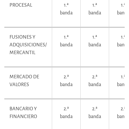
PROCESAL
1.ª
1.ª
1.ª
banda
banda
band
FUSIONES Y
1.ª
1.ª
1.ª
ADQUISICIONES/
banda
banda
band
MERCANTIL
MERCADO DE
2.ª
2.ª
1.ª
VALORES
banda
banda
band
BANCARIO Y
2.ª
2.ª
2.ª
FINANCIERO
banda
banda
band