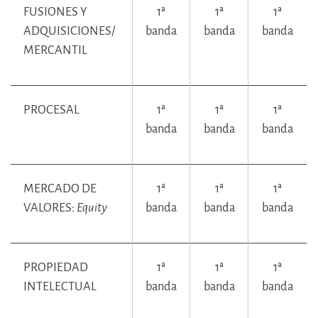
FUSIONES Y
1ª
1ª
1ª
ADQUISICIONES/
banda
banda
banda
MERCANTIL
PROCESAL
1ª
1ª
1ª
banda
banda
banda
MERCADO DE
1ª
1ª
1ª
VALORES:
Equity
banda
banda
banda
PROPIEDAD
1ª
1ª
1ª
INTELECTUAL
banda
banda
banda