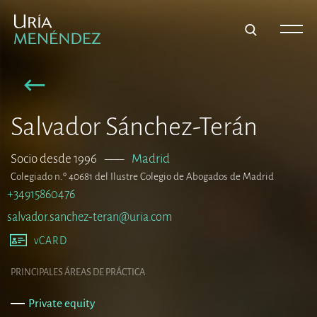
Salvador Sánchez-Terán
Socio desde 1996
–––
Madrid
Colegiado n.º 40681 del Ilustre Colegio de Abogados de Madrid
+34915860476
salvador.sanchez-teran@uria.com
vCARD
PRINCIPALES ÁREAS DE PRÁCTICA
Private equity