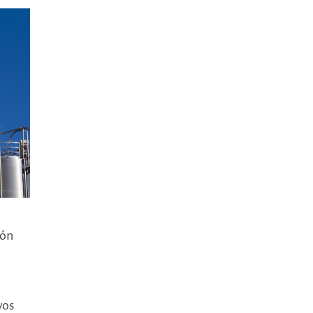
ión
vos