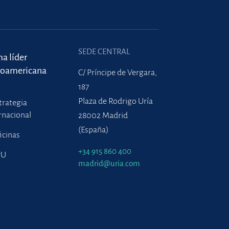
SEDE CENTRAL
ma líder
roamericana
C/ Príncipe de Vergara,
187
Plaza de Rodrigo Uría
trategia
rnacional
28002 Madrid
(España)
icinas
+34 915 860 400
PU
madrid@uria.com