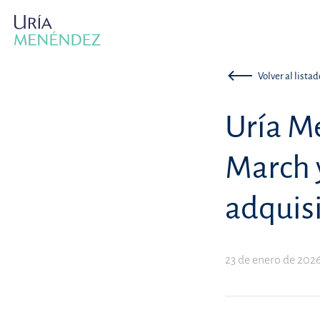
Volver al listad
Uría M
March 
adquis
23 de enero de 202