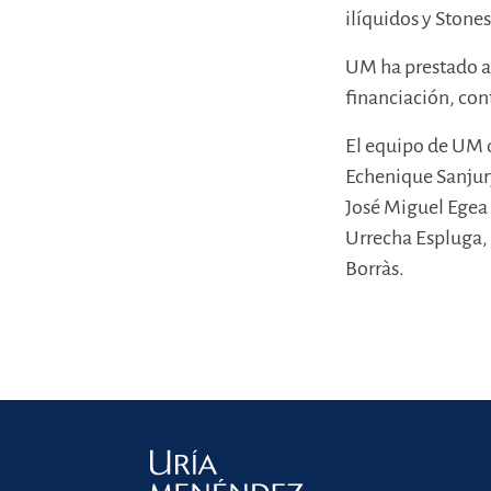
ilíquidos y Stones
UM ha prestado as
financiación, cont
El equipo de UM 
Echenique Sanjurj
José Miguel Egea
Urrecha Espluga, 
Borràs.