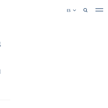
ES
a
m