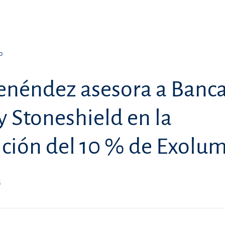
o
enéndez asesora a Banc
y Stoneshield en la
ición del 10 % de Exolu
6