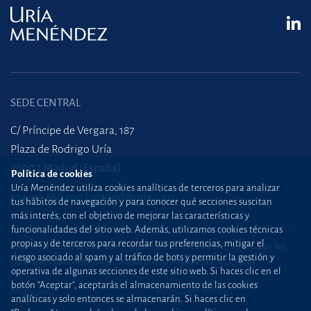
SEDE CENTRAL
C/ Príncipe de Vergara, 187
Plaza de Rodrigo Uría
28002 Madrid (España)
Política de cookies
Uría Menéndez utiliza cookies analíticas de terceros para analizar
+34 915 860 400
madrid@uria.com
tus hábitos de navegación y para conocer qué secciones suscitan
más interés, con el objetivo de mejorar las características y
funcionalidades del sitio web. Además, utilizamos cookies técnicas
propias y de terceros para recordar tus preferencias, mitigar el
Uría Menéndez Abogados, S.L.P. | Registro Mercantil de Madrid, Tomo 24490 del
riesgo asociado al spam y al tráfico de bots y permitir la gestión y
Libro de Inscripciones Folio 42, Sección 8, Hoja M-43976. NIF: B28563963
operativa de algunas secciones de este sitio web. Si haces clic en el
botón "Aceptar", aceptarás el almacenamiento de las cookies
Mapa web
Política de cookies
analíticas y solo entonces se almacenarán. Si haces clic en