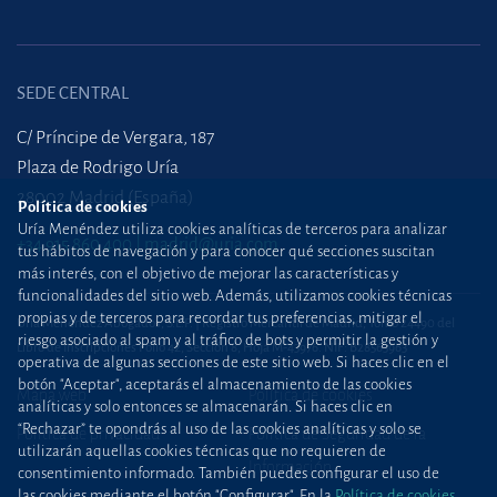
SEDE CENTRAL
C/ Príncipe de Vergara, 187
Plaza de Rodrigo Uría
28002 Madrid (España)
Política de cookies
Uría Menéndez utiliza cookies analíticas de terceros para analizar
+34 915 860 400
madrid@uria.com
tus hábitos de navegación y para conocer qué secciones suscitan
más interés, con el objetivo de mejorar las características y
funcionalidades del sitio web. Además, utilizamos cookies técnicas
propias y de terceros para recordar tus preferencias, mitigar el
Uría Menéndez Abogados, S.L.P. | Registro Mercantil de Madrid, Tomo 24490 del
riesgo asociado al spam y al tráfico de bots y permitir la gestión y
Libro de Inscripciones Folio 42, Sección 8, Hoja M-43976. NIF: B28563963
operativa de algunas secciones de este sitio web. Si haces clic en el
botón "Aceptar", aceptarás el almacenamiento de las cookies
Mapa web
Política de cookies
analíticas y solo entonces se almacenarán. Si haces clic en
“Rechazar” te opondrás al uso de las cookies analíticas y solo se
Política de privacidad
Política de Seguridad de la
utilizarán aquellas cookies técnicas que no requieren de
Información
consentimiento informado. También puedes configurar el uso de
las cookies mediante el botón "Configurar". En la
Política de cookies