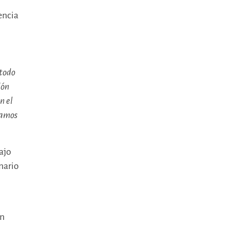
encia
 todo
dón
n el
camos
ajo
nario
en