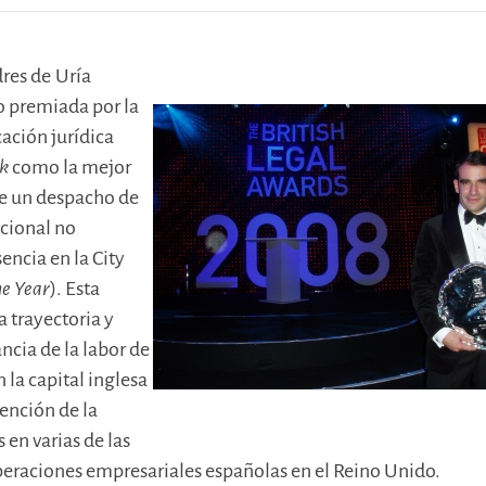
dres de
Uría
 premiada por la
cación jurídica
ek
como la mejor
de un despacho de
cional no
encia en la City
he Year
). Esta
a trayectoria y
ncia de la labor de
la capital inglesa
vención de la
 en varias de las
peraciones empresariales españolas en el Reino Unido.