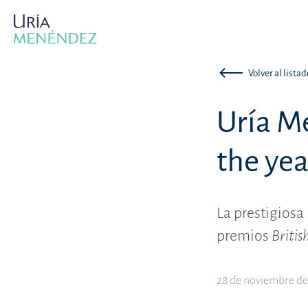
Volver al listad
Uría M
the yea
La prestigiosa
premios
Briti
28 de noviembre d