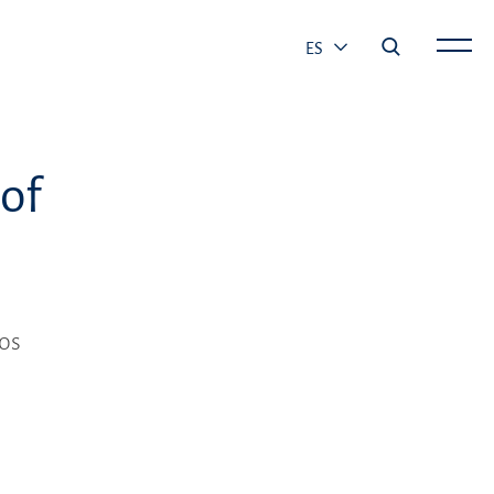
ES
of
os