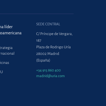
SEDE CENTRAL
ma líder
roamericana
C/ Príncipe de Vergara,
187
Plaza de Rodrigo Uría
trategia
rnacional
28002 Madrid
(España)
icinas
+34 915 860 400
PU
madrid@uria.com