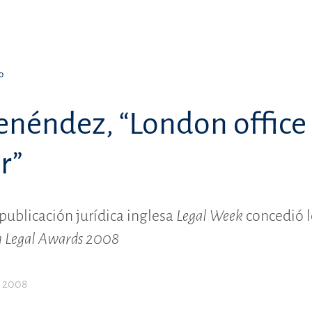
o
enéndez, “London office 
r”
 publicación jurídica inglesa
Legal Week
concedió l
sh Legal Awards 2008
e 2008