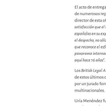
El acto de entreg
de numerosos rep
director de esta o
satisfacción que e
españolas en su exp
el despacho, no sól
que reconoce el es
panorama internaci
aquí hace 16 años
”.
Los
British Legal
de estos últimos 
por un jurado for
multinacionales.
Uría Menéndez fu