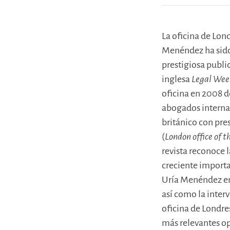
La oficina de Lon
Menéndez ha sido
prestigiosa publi
inglesa
Legal We
oficina en 2008 
abogados interna
británico con pres
(
London office of t
revista reconoce l
creciente importa
Uría Menéndez en 
así como la inter
oficina de Londres
más relevantes o