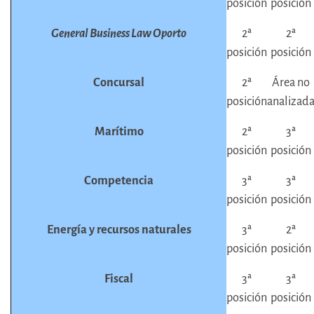
posición
posición
General Business Law Oporto
2ª
2ª
posición
posición
Concursal
2ª
Área no
posición
analizad
Marítimo
2ª
3ª
posición
posición
Competencia
3ª
3ª
posición
posición
Energía y recursos naturales
3ª
2ª
posición
posición
Fiscal
3ª
3ª
posición
posición