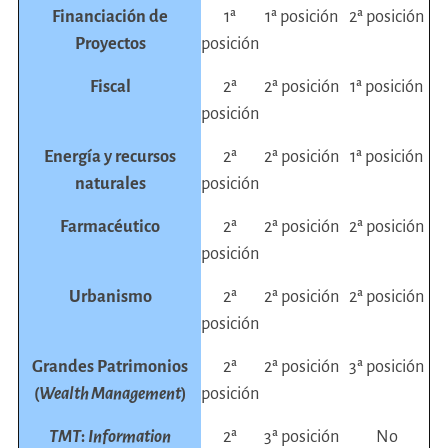
Financiación de
1ª
1ª posición
2ª posición
Proyectos
posición
Fiscal
2ª
2ª posición
1ª posición
posición
Energía y recursos
2ª
2ª posición
1ª posición
naturales
posición
Farmacéutico
2ª
2ª posición
2ª posición
posición
Urbanismo
2ª
2ª posición
2ª posición
posición
Grandes Patrimonios
2ª
2ª posición
3ª posición
(
Wealth Management
)
posición
TMT
:
Information
2ª
3ª posición
No