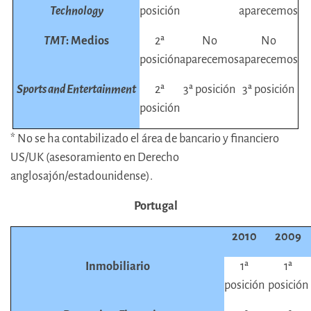
Technology
posición
aparecemos
TMT
: Medios
2ª
No
No
posición
aparecemos
aparecemos
Sports and Entertainment
2ª
3ª posición
3ª posición
posición
* No se ha contabilizado el área de bancario y financiero
US/UK (asesoramiento en Derecho
anglosajón/estadounidense).
Portugal
2010
2009
Inmobiliario
1ª
1ª
posición
posición