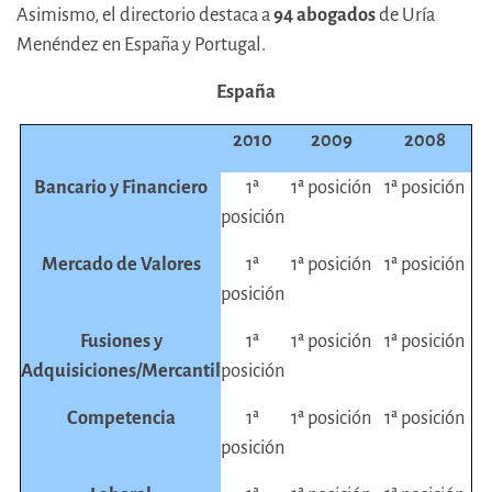
Asimismo, el directorio destaca a
94 abogados
de Uría
Menéndez en España y Portugal.
España
2010
2009
2008
Bancario y Financiero
1ª
1ª posición
1ª posición
posición
Mercado de Valores
1ª
1ª posición
1ª posición
posición
Fusiones y
1ª
1ª posición
1ª posición
Adquisiciones/Mercantil
posición
Competencia
1ª
1ª posición
1ª posición
posición