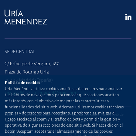
SEDE CENTRAL
C/ Príncipe de Vergara, 187
Plaza de Rodrigo Uría
28002 Madrid (España)
Política de cookies
Uría Menéndez utiliza cookies analíticas de terceros para analizar
+34 915 860 400
madrid@uria.com
tus hábitos de navegación y para conocer qué secciones suscitan
más interés, con el objetivo de mejorar las características y
funcionalidades del sitio web. Además, utilizamos cookies técnicas
propias y de terceros para recordar tus preferencias, mitigar el
Uría Menéndez Abogados, S.L.P. | Registro Mercantil de Madrid, Tomo 24490 del
riesgo asociado al spam y al tráfico de bots y permitir la gestión y
Libro de Inscripciones Folio 42, Sección 8, Hoja M-43976. NIF: B28563963
operativa de algunas secciones de este sitio web. Si haces clic en el
botón "Aceptar", aceptarás el almacenamiento de las cookies
Mapa web
Política de cookies