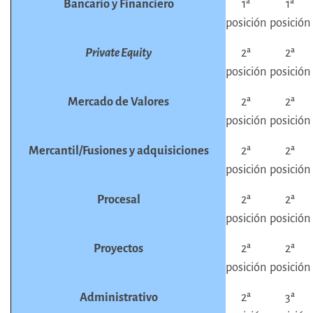
Bancario y Financiero
1ª
1ª
posición
posición
Private Equity
2ª
2ª
posición
posición
Mercado de Valores
2ª
2ª
posición
posición
Mercantil/Fusiones y adquisiciones
2ª
2ª
posición
posición
Procesal
2ª
2ª
posición
posición
Proyectos
2ª
2ª
posición
posición
Administrativo
2ª
3ª