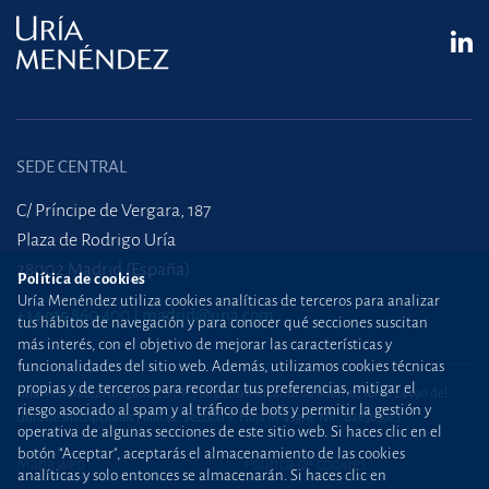
SEDE CENTRAL
C/ Príncipe de Vergara, 187
Plaza de Rodrigo Uría
28002 Madrid (España)
Política de cookies
Uría Menéndez utiliza cookies analíticas de terceros para analizar
+34 915 860 400
madrid@uria.com
tus hábitos de navegación y para conocer qué secciones suscitan
más interés, con el objetivo de mejorar las características y
funcionalidades del sitio web. Además, utilizamos cookies técnicas
propias y de terceros para recordar tus preferencias, mitigar el
Uría Menéndez Abogados, S.L.P. | Registro Mercantil de Madrid, Tomo 24490 del
riesgo asociado al spam y al tráfico de bots y permitir la gestión y
Libro de Inscripciones Folio 42, Sección 8, Hoja M-43976. NIF: B28563963
operativa de algunas secciones de este sitio web. Si haces clic en el
botón "Aceptar", aceptarás el almacenamiento de las cookies
Mapa web
Política de cookies
analíticas y solo entonces se almacenarán. Si haces clic en