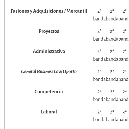
Fusiones y Adquisiciones / Mercantil
2ª
2ª
2ª
banda
banda
band
Proyectos
2ª
2ª
2ª
banda
banda
band
Administrativo
2ª
2ª
2ª
banda
banda
band
General Business Law Oporto
2ª
2ª
2ª
banda
banda
band
Competencia
2ª
2ª
2ª
banda
banda
band
Laboral
2ª
2ª
3ª
banda
banda
band