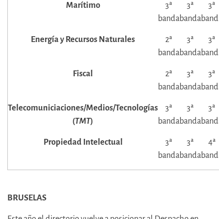
Marítimo
3ª
3ª
3ª
banda
banda
band
Energía y Recursos Naturales
2ª
3ª
3ª
banda
banda
band
Fiscal
2ª
3ª
3ª
banda
banda
band
Telecomuniciaciones/Medios/Tecnologías
3ª
3ª
3ª
(
TMT
)
banda
banda
band
Propiedad Intelectual
3ª
3ª
4ª
banda
banda
band
BRUSELAS
Este año el directorio vuelve a posicionar al Despacho en