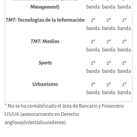
Management
)
banda
banda
banda
TMT
: Tecnologías de la Información
2ª
2ª
2ª
banda
banda
banda
TMT
: Medios
2ª
2ª
2ª
banda
banda
banda
Sports
2ª
2ª
2ª
banda
banda
banda
Urbanismo
2ª
3ª
2ª
banda
banda
banda
* No se ha contabilizado el área de Bancario y Financiero
US/UK (asesoramiento en Derecho
anglosajón/estadounidense).