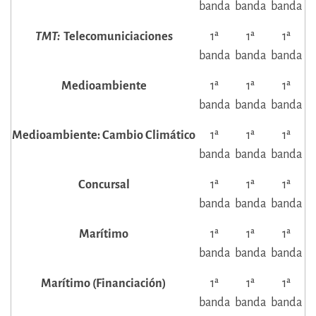
banda
banda
banda
TMT:
Telecomuniciaciones
1ª
1ª
1ª
banda
banda
banda
Medioambiente
1ª
1ª
1ª
banda
banda
banda
Medioambiente: Cambio Climático
1ª
1ª
1ª
banda
banda
banda
Concursal
1ª
1ª
1ª
banda
banda
banda
Marítimo
1ª
1ª
1ª
banda
banda
banda
Marítimo (Financiación)
1ª
1ª
1ª
banda
banda
banda