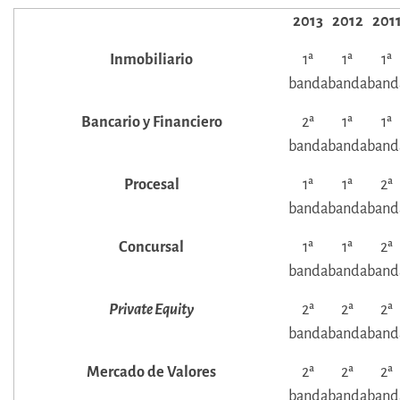
2013
2012
201
Inmobiliario
1ª
1ª
1ª
banda
banda
band
Bancario y Financiero
2ª
1ª
1ª
banda
banda
band
Procesal
1ª
1ª
2ª
banda
banda
band
Concursal
1ª
1ª
2ª
banda
banda
band
Private Equity
2ª
2ª
2ª
banda
banda
band
Mercado de Valores
2ª
2ª
2ª
banda
banda
band