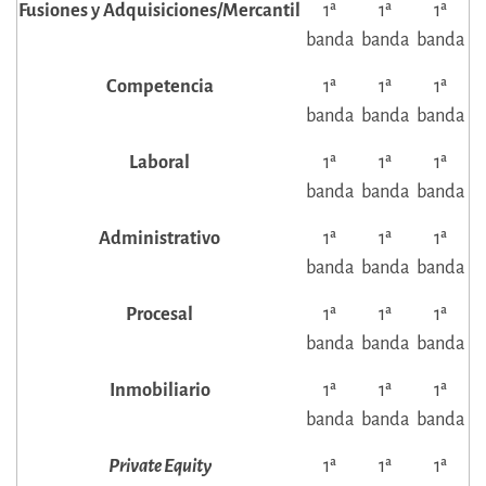
Fusiones y Adquisiciones/Mercantil
1ª
1ª
1ª
banda
banda
banda
Competencia
1ª
1ª
1ª
banda
banda
banda
Laboral
1ª
1ª
1ª
banda
banda
banda
Administrativo
1ª
1ª
1ª
banda
banda
banda
Procesal
1ª
1ª
1ª
banda
banda
banda
Inmobiliario
1ª
1ª
1ª
banda
banda
banda
Private Equity
1ª
1ª
1ª