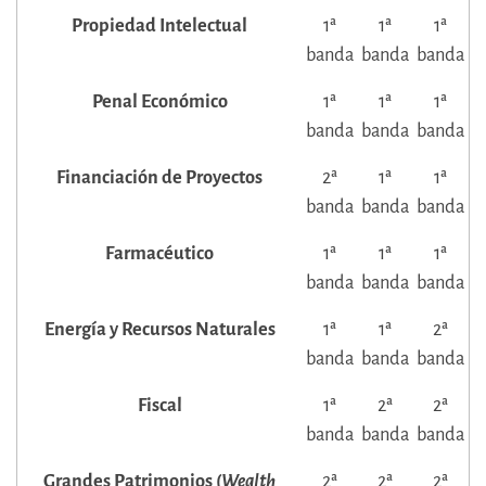
Propiedad Intelectual
1ª
1ª
1ª
banda
banda
banda
Penal Económico
1ª
1ª
1ª
banda
banda
banda
Financiación de Proyectos
2ª
1ª
1ª
banda
banda
banda
Farmacéutico
1ª
1ª
1ª
banda
banda
banda
Energía y Recursos Naturales
1ª
1ª
2ª
banda
banda
banda
Fiscal
1ª
2ª
2ª
banda
banda
banda
Grandes Patrimonios (
Wealth
2ª
2ª
2ª