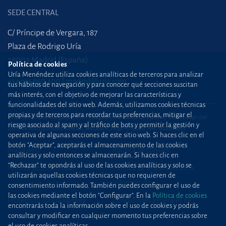
SEDE CENTRAL
C/ Príncipe de Vergara, 187
Plaza de Rodrigo Uría
28002 Madrid (España)
Política de cookies
Uría Menéndez utiliza cookies analíticas de terceros para analizar
+34 915 860 400
madrid@uria.com
tus hábitos de navegación y para conocer qué secciones suscitan
más interés, con el objetivo de mejorar las características y
funcionalidades del sitio web. Además, utilizamos cookies técnicas
propias y de terceros para recordar tus preferencias, mitigar el
Uría Menéndez Abogados, S.L.P. | Registro Mercantil de Madrid, Tomo 24490 del
riesgo asociado al spam y al tráfico de bots y permitir la gestión y
Libro de Inscripciones Folio 42, Sección 8, Hoja M-43976. NIF: B28563963
operativa de algunas secciones de este sitio web. Si haces clic en el
botón "Aceptar", aceptarás el almacenamiento de las cookies
Mapa web
Política de cookies
analíticas y solo entonces se almacenarán. Si haces clic en
“Rechazar” te opondrás al uso de las cookies analíticas y solo se
Política de privacidad
Política de Seguridad de la
utilizarán aquellas cookies técnicas que no requieren de
Información
consentimiento informado. También puedes configurar el uso de
las cookies mediante el botón "Configurar". En la
Política de cookies
Protección contra
phishing
Condiciones generales de
encontrarás toda la información sobre el uso de cookies y podrás
contratación
consultar y modificar en cualquier momento tus preferencias sobre
el uso de cookies analíticas.