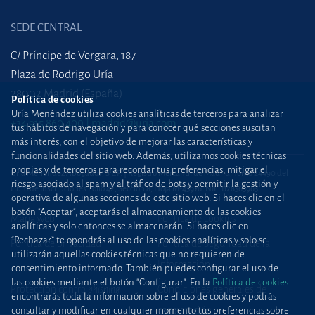
SEDE CENTRAL
C/ Príncipe de Vergara, 187
Plaza de Rodrigo Uría
28002 Madrid (España)
Política de cookies
Uría Menéndez utiliza cookies analíticas de terceros para analizar
+34 915 860 400
madrid@uria.com
tus hábitos de navegación y para conocer qué secciones suscitan
más interés, con el objetivo de mejorar las características y
funcionalidades del sitio web. Además, utilizamos cookies técnicas
propias y de terceros para recordar tus preferencias, mitigar el
Uría Menéndez Abogados, S.L.P. | Registro Mercantil de Madrid, Tomo 24490 del
riesgo asociado al spam y al tráfico de bots y permitir la gestión y
Libro de Inscripciones Folio 42, Sección 8, Hoja M-43976. NIF: B28563963
operativa de algunas secciones de este sitio web. Si haces clic en el
botón "Aceptar", aceptarás el almacenamiento de las cookies
Mapa web
Política de cookies
analíticas y solo entonces se almacenarán. Si haces clic en
“Rechazar” te opondrás al uso de las cookies analíticas y solo se
Política de privacidad
Política de Seguridad de la
utilizarán aquellas cookies técnicas que no requieren de
Información
consentimiento informado. También puedes configurar el uso de
las cookies mediante el botón "Configurar". En la
Política de cookies
Protección contra
phishing
Condiciones generales de
encontrarás toda la información sobre el uso de cookies y podrás
contratación
consultar y modificar en cualquier momento tus preferencias sobre