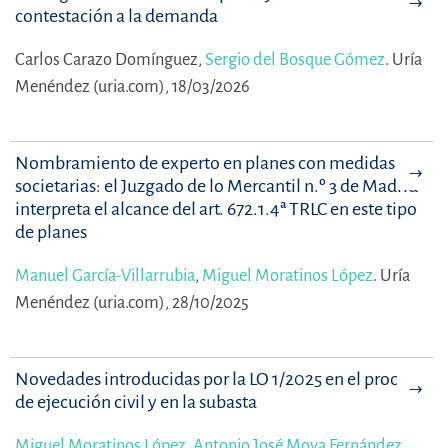
contestación a la demanda
Carlos Carazo Domínguez,
Sergio del Bosque Gómez
.
Uría
Menéndez (uria.com), 18/03/2026
Nombramiento de experto en planes con medidas
societarias: el Juzgado de lo Mercantil n.º 3 de Madrid
interpreta el alcance del art. 672.1.4ª TRLC en este tipo
de planes
Manuel García-Villarrubia
,
Miguel Moratinos López
.
Uría
Menéndez (uria.com), 28/10/2025
Novedades introducidas por la LO 1/2025 en el proceso
de ejecución civil y en la subasta
Miguel Moratinos López
,
Antonio José Moya Fernández
.