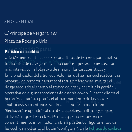
SEDE CENTRAL
C/ Príncipe de Vergara, 187
Plaza de Rodrigo Uría
28002 Madrid (España)
Política de cookies
Uría Menéndez utiliza cookies analíticas de terceros para analizar
+34 915 860 400
madrid@uria.com
tus hábitos de navegación y para conocer qué secciones suscitan
más interés, con el objetivo de mejorar las características y
funcionalidades del sitio web. Además, utilizamos cookies técnicas
propias y de terceros para recordar tus preferencias, mitigar el
Uría Menéndez Abogados, S.L.P. | Registro Mercantil de Madrid, Tomo 24490 del
riesgo asociado al spam y al tráfico de bots y permitir la gestión y
Libro de Inscripciones Folio 42, Sección 8, Hoja M-43976. NIF: B28563963
operativa de algunas secciones de este sitio web. Si haces clic en el
botón "Aceptar", aceptarás el almacenamiento de las cookies
Mapa web
Política de cookies
analíticas y solo entonces se almacenarán. Si haces clic en
“Rechazar” te opondrás al uso de las cookies analíticas y solo se
Política de privacidad
Política de Seguridad de la
utilizarán aquellas cookies técnicas que no requieren de
Información
consentimiento informado. También puedes configurar el uso de
las cookies mediante el botón "Configurar". En la
Política de cookies
Protección contra
phishing
Condiciones generales de