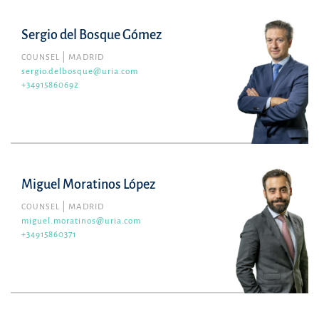
Sergio del Bosque Gómez
COUNSEL
MADRID
sergio.delbosque@uria.com
+34915860692
Miguel Moratinos López
COUNSEL
MADRID
miguel.moratinos@uria.com
+34915860371