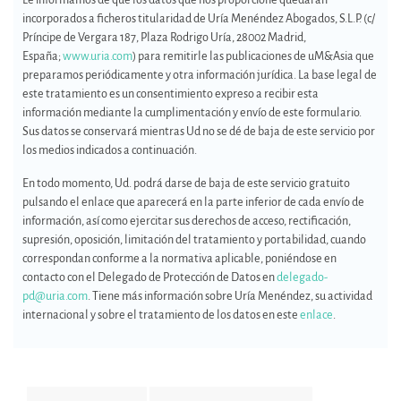
Le informamos de que los datos que nos proporcione quedarán
incorporados a ficheros titularidad de Uría Menéndez Abogados, S.L.P. (c/
Príncipe de Vergara 187, Plaza Rodrigo Uría, 28002 Madrid,
España;
www.uria.com
) para remitirle las publicaciones de uM&Asia que
preparamos periódicamente y otra información jurídica. La base legal de
este tratamiento es un consentimiento expreso a recibir esta
información mediante la cumplimentación y envío de este formulario.
Sus datos se conservará mientras Ud no se dé de baja de este servicio por
los medios indicados a continuación.
En todo momento, Ud. podrá darse de baja de este servicio gratuito
pulsando el enlace que aparecerá en la parte inferior de cada envío de
información, así como ejercitar sus derechos de acceso, rectificación,
supresión, oposición, limitación del tratamiento y portabilidad, cuando
correspondan conforme a la normativa aplicable, poniéndose en
contacto con el Delegado de Protección de Datos en
delegado-
pd@uria.com
. Tiene más información sobre Uría Menéndez, su actividad
internacional y sobre el tratamiento de los datos en este
enlace
.