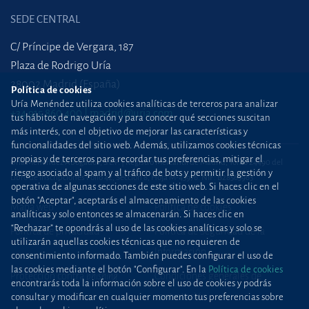
SEDE CENTRAL
C/ Príncipe de Vergara, 187
Plaza de Rodrigo Uría
28002 Madrid (España)
Política de cookies
Uría Menéndez utiliza cookies analíticas de terceros para analizar
+34 915 860 400
madrid@uria.com
tus hábitos de navegación y para conocer qué secciones suscitan
más interés, con el objetivo de mejorar las características y
funcionalidades del sitio web. Además, utilizamos cookies técnicas
propias y de terceros para recordar tus preferencias, mitigar el
Uría Menéndez Abogados, S.L.P. | Registro Mercantil de Madrid, Tomo 24490 del
riesgo asociado al spam y al tráfico de bots y permitir la gestión y
Libro de Inscripciones Folio 42, Sección 8, Hoja M-43976. NIF: B28563963
operativa de algunas secciones de este sitio web. Si haces clic en el
botón "Aceptar", aceptarás el almacenamiento de las cookies
Mapa web
Política de cookies
analíticas y solo entonces se almacenarán. Si haces clic en
“Rechazar” te opondrás al uso de las cookies analíticas y solo se
Política de privacidad
Política de Seguridad de la
utilizarán aquellas cookies técnicas que no requieren de
Información
consentimiento informado. También puedes configurar el uso de
las cookies mediante el botón "Configurar". En la
Política de cookies
Protección contra
phishing
Condiciones generales de
encontrarás toda la información sobre el uso de cookies y podrás
contratación
consultar y modificar en cualquier momento tus preferencias sobre