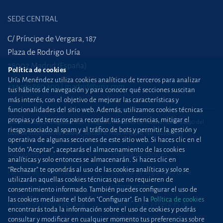
SEDE CENTRAL
C/ Príncipe de Vergara, 187
Plaza de Rodrigo Uría
28002 Madrid (España)
Política de cookies
Uría Menéndez utiliza cookies analíticas de terceros para analizar
+34 915 860 400
madrid@uria.com
tus hábitos de navegación y para conocer qué secciones suscitan
más interés, con el objetivo de mejorar las características y
funcionalidades del sitio web. Además, utilizamos cookies técnicas
propias y de terceros para recordar tus preferencias, mitigar el
Uría Menéndez Abogados, S.L.P. | Registro Mercantil de Madrid, Tomo 24490 del
riesgo asociado al spam y al tráfico de bots y permitir la gestión y
Libro de Inscripciones Folio 42, Sección 8, Hoja M-43976. NIF: B28563963
operativa de algunas secciones de este sitio web. Si haces clic en el
botón "Aceptar", aceptarás el almacenamiento de las cookies
Mapa web
Política de cookies
analíticas y solo entonces se almacenarán. Si haces clic en
“Rechazar” te opondrás al uso de las cookies analíticas y solo se
Política de privacidad
Política de Seguridad de la
utilizarán aquellas cookies técnicas que no requieren de
Información
consentimiento informado. También puedes configurar el uso de
las cookies mediante el botón "Configurar". En la
Política de cookies
Protección contra
phishing
Condiciones generales de
encontrarás toda la información sobre el uso de cookies y podrás
contratación
consultar y modificar en cualquier momento tus preferencias sobre