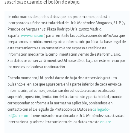
suscríbase usando el botón de abajo.
Le informamos de que los datos que nos proporcione quedarán
incorporados a ficheros titularidad de Uría Menéndez Abogados, S.L.P. (c/
Príncipe de Vergara 187, Plaza Rodrigo Uría, 28002 Madrid,
España;
www.uria.com
) para remitirle las publicaciones de uM&Asia que
preparamos periódicamente y otra información jurídica. La base legal de
este tratamiento es un consentimiento expreso a recibir esta
información mediante la cumplimentación y envío de este formulario.
Sus datos se conservará mientras Ud no se dé de baja de este servicio por
los medios indicados a continuación.
En todo momento, Ud. podrá darse de baja de este servicio gratuito
pulsando el enlace que aparecerá en la parte inferior de cada envío de
información, así como ejercitar sus derechos de acceso, rectificación,
supresión, oposición, limitación del tratamiento y portabilidad, cuando
correspondan conforme a la normativa aplicable, poniéndose en
contacto con el Delegado de Protección de Datos en
delegado-
pd@uria.com
. Tiene más información sobre Uría Menéndez, su actividad
internacional y sobre el tratamiento de los datos en este
enlace
.