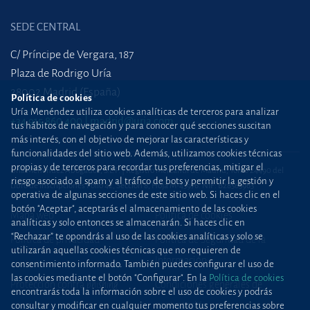
SEDE CENTRAL
C/ Príncipe de Vergara, 187
Plaza de Rodrigo Uría
28002 Madrid (España)
Política de cookies
Uría Menéndez utiliza cookies analíticas de terceros para analizar
+34 915 860 400
madrid@uria.com
tus hábitos de navegación y para conocer qué secciones suscitan
más interés, con el objetivo de mejorar las características y
funcionalidades del sitio web. Además, utilizamos cookies técnicas
propias y de terceros para recordar tus preferencias, mitigar el
Uría Menéndez Abogados, S.L.P. | Registro Mercantil de Madrid, Tomo 24490 del
riesgo asociado al spam y al tráfico de bots y permitir la gestión y
Libro de Inscripciones Folio 42, Sección 8, Hoja M-43976. NIF: B28563963
operativa de algunas secciones de este sitio web. Si haces clic en el
botón "Aceptar", aceptarás el almacenamiento de las cookies
Mapa web
Política de cookies
analíticas y solo entonces se almacenarán. Si haces clic en
“Rechazar” te opondrás al uso de las cookies analíticas y solo se
Política de privacidad
Política de Seguridad de la
utilizarán aquellas cookies técnicas que no requieren de
Información
consentimiento informado. También puedes configurar el uso de
las cookies mediante el botón "Configurar". En la
Política de cookies
Protección contra
phishing
Condiciones generales de
encontrarás toda la información sobre el uso de cookies y podrás
contratación
consultar y modificar en cualquier momento tus preferencias sobre