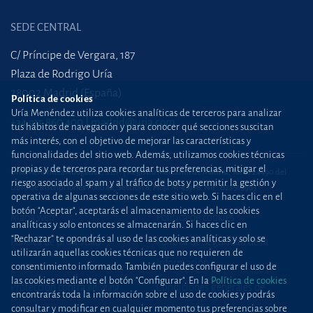
SEDE CENTRAL
C/ Príncipe de Vergara, 187
Plaza de Rodrigo Uría
28002 Madrid (España)
Política de cookies
Uría Menéndez utiliza cookies analíticas de terceros para analizar
+34 915 860 400
madrid@uria.com
tus hábitos de navegación y para conocer qué secciones suscitan
más interés, con el objetivo de mejorar las características y
funcionalidades del sitio web. Además, utilizamos cookies técnicas
propias y de terceros para recordar tus preferencias, mitigar el
Uría Menéndez Abogados, S.L.P. | Registro Mercantil de Madrid, Tomo 24490 del
riesgo asociado al spam y al tráfico de bots y permitir la gestión y
Libro de Inscripciones Folio 42, Sección 8, Hoja M-43976. NIF: B28563963
operativa de algunas secciones de este sitio web. Si haces clic en el
botón "Aceptar", aceptarás el almacenamiento de las cookies
Mapa web
Política de cookies
analíticas y solo entonces se almacenarán. Si haces clic en
“Rechazar” te opondrás al uso de las cookies analíticas y solo se
Política de privacidad
Política de Seguridad de la
utilizarán aquellas cookies técnicas que no requieren de
Información
consentimiento informado. También puedes configurar el uso de
las cookies mediante el botón "Configurar". En la
Política de cookies
Protección contra
phishing
Condiciones generales de
encontrarás toda la información sobre el uso de cookies y podrás
contratación
consultar y modificar en cualquier momento tus preferencias sobre