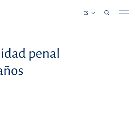
ES
lidad penal
daños