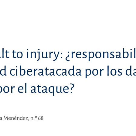
lt to injury: ¿responsabi
ad ciberatacada por los 
or el ataque?
ía Menéndez, n.º 68