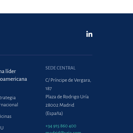
SEDE CENTRAL
ma líder
roamericana
C/ Príncipe de Vergara,
187
Plaza de Rodrigo Uría
trategia
rnacional
28002 Madrid
(España)
icinas
+34 915 860 400
PU
madrid@uria.com