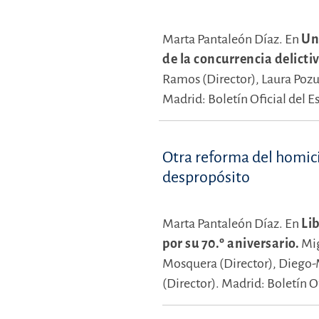
Marta Pantaleón Díaz.
En
Un
de la concurrencia delicti
Ramos (Director),
Laura Pozu
Madrid: Boletín Oficial del E
Otra reforma del homici
despropósito
Marta Pantaleón Díaz.
En
Li
por su 70.º aniversario.
Mig
Mosquera (Director),
Diego-M
(Director).
Madrid: Boletín Of