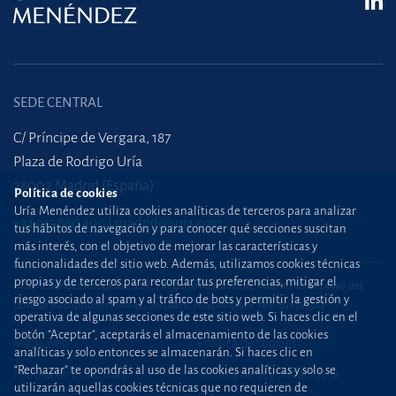
SEDE CENTRAL
C/ Príncipe de Vergara, 187
Plaza de Rodrigo Uría
28002 Madrid (España)
Política de cookies
Uría Menéndez utiliza cookies analíticas de terceros para analizar
+34 915 860 400
madrid@uria.com
tus hábitos de navegación y para conocer qué secciones suscitan
más interés, con el objetivo de mejorar las características y
funcionalidades del sitio web. Además, utilizamos cookies técnicas
propias y de terceros para recordar tus preferencias, mitigar el
Uría Menéndez Abogados, S.L.P. | Registro Mercantil de Madrid, Tomo 24490 del
riesgo asociado al spam y al tráfico de bots y permitir la gestión y
Libro de Inscripciones Folio 42, Sección 8, Hoja M-43976. NIF: B28563963
operativa de algunas secciones de este sitio web. Si haces clic en el
botón "Aceptar", aceptarás el almacenamiento de las cookies
Mapa web
Política de cookies
analíticas y solo entonces se almacenarán. Si haces clic en
“Rechazar” te opondrás al uso de las cookies analíticas y solo se
Política de privacidad
Política de Seguridad de la
utilizarán aquellas cookies técnicas que no requieren de