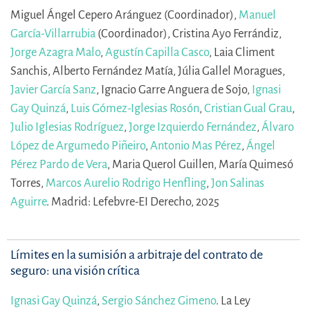
Miguel Ángel Cepero Aránguez (Coordinador),
Manuel
García-Villarrubia
(Coordinador),
Cristina Ayo Ferrándiz,
Jorge Azagra Malo
,
Agustín Capilla Casco
,
Laia Climent
Sanchis,
Alberto Fernández Matía,
Júlia Gallel Moragues,
Javier García Sanz
,
Ignacio Garre Anguera de Sojo,
Ignasi
Gay Quinzá
,
Luis Gómez-Iglesias Rosón
,
Cristian Gual Grau
,
Julio Iglesias Rodríguez
,
Jorge Izquierdo Fernández
,
Álvaro
López de Argumedo Piñeiro
,
Antonio Mas Pérez
,
Ángel
Pérez Pardo de Vera
,
Maria Querol Guillen,
María Quimesó
Torres,
Marcos Aurelio Rodrigo Henfling
,
Jon Salinas
Aguirre
.
Madrid: Lefebvre-EI Derecho, 2025
Límites en la sumisión a arbitraje del contrato de
seguro: una visión crítica
Ignasi Gay Quinzá
,
Sergio Sánchez Gimeno
.
La Ley