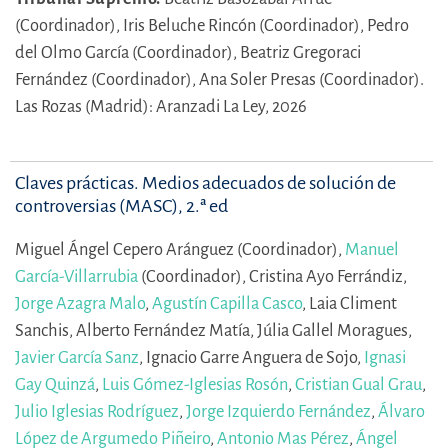
(Coordinador),
Iris Beluche Rincón (Coordinador),
Pedro
del Olmo García (Coordinador),
Beatriz Gregoraci
Fernández (Coordinador),
Ana Soler Presas (Coordinador).
Las Rozas (Madrid): Aranzadi La Ley, 2026
Claves prácticas. Medios adecuados de solución de
controversias (MASC), 2.ª ed
Miguel Ángel Cepero Aránguez (Coordinador),
Manuel
García-Villarrubia
(Coordinador),
Cristina Ayo Ferrándiz,
Jorge Azagra Malo
,
Agustín Capilla Casco
,
Laia Climent
Sanchis,
Alberto Fernández Matía,
Júlia Gallel Moragues,
Javier García Sanz
,
Ignacio Garre Anguera de Sojo,
Ignasi
Gay Quinzá
,
Luis Gómez-Iglesias Rosón
,
Cristian Gual Grau
,
Julio Iglesias Rodríguez
,
Jorge Izquierdo Fernández
,
Álvaro
López de Argumedo Piñeiro
,
Antonio Mas Pérez
,
Ángel