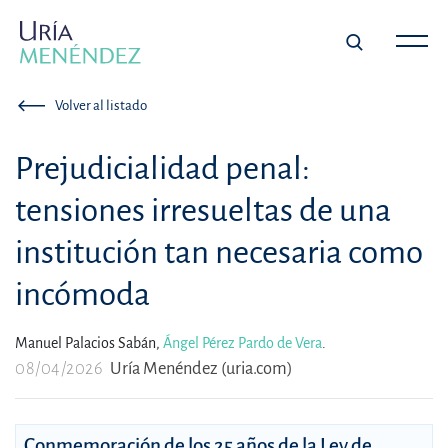
Volver al listado
Prejudicialidad penal:
tensiones irresueltas de una
institución tan necesaria como
incómoda
Manuel Palacios Sabán,
Ángel Pérez Pardo de Vera
.
08/04/2026
Uría Menéndez (uria.com)
Conmemoración de los 25 años de la Ley de