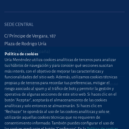
SEDE CENTRAL
C/ Príncipe de Vergara, 187
Plaza de Rodrigo Uría
28002 Madrid (España)
Política de cookies
Uría Menéndez utiliza cookies analíticas de terceros para analizar
+34 915 860 400
madrid@uria.com
tus hábitos de navegación y para conocer qué secciones suscitan
más interés, con el objetivo de mejorar las características y
funcionalidades del sitio web. Además, utilizamos cookies técnicas
propias y de terceros para recordar tus preferencias, mitigar el
Uría Menéndez Abogados, S.L.P. | Registro Mercantil de Madrid, Tomo 24490 del
riesgo asociado al spam y al tráfico de bots y permitir la gestión y
Libro de Inscripciones Folio 42, Sección 8, Hoja M-43976. NIF: B28563963
operativa de algunas secciones de este sitio web. Si haces clic en el
botón "Aceptar", aceptarás el almacenamiento de las cookies
Mapa web
Política de cookies
analíticas y solo entonces se almacenarán. Si haces clic en
“Rechazar” te opondrás al uso de las cookies analíticas y solo se
Política de privacidad
Política de Seguridad de la
utilizarán aquellas cookies técnicas que no requieren de
Información
consentimiento informado. También puedes configurar el uso de
las cookies mediante el botón "Configurar". En la
Política de cookies