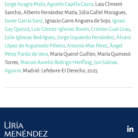
Jorge Azagra Malo
,
Agustín Capilla Casco
,
Laia Climent
Sanchis,
Alberto Fernández Matía,
Júlia Gallel Moragues,
Javier García Sanz
,
Ignacio Garre Anguera de Sojo,
Ignasi
Gay Quinzá
,
Luis Gómez-Iglesias Rosón
,
Cristian Gual Grau
,
Julio Iglesias Rodríguez
,
Jorge Izquierdo Fernández
,
Álvaro
López de Argumedo Piñeiro
,
Antonio Mas Pérez
,
Ángel
Pérez Pardo de Vera
,
Maria Querol Guillen,
María Quimesó
Torres,
Marcos Aurelio Rodrigo Henfling
,
Jon Salinas
Aguirre
.
Madrid: Lefebvre-EI Derecho, 2025