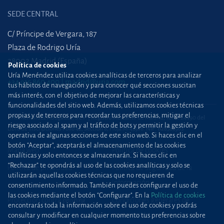
SEDE CENTRAL
C/ Príncipe de Vergara, 187
Plaza de Rodrigo Uría
28002 Madrid (España)
Política de cookies
Uría Menéndez utiliza cookies analíticas de terceros para analizar
+34 915 860 400
madrid@uria.com
tus hábitos de navegación y para conocer qué secciones suscitan
más interés, con el objetivo de mejorar las características y
funcionalidades del sitio web. Además, utilizamos cookies técnicas
propias y de terceros para recordar tus preferencias, mitigar el
Uría Menéndez Abogados, S.L.P. | Registro Mercantil de Madrid, Tomo 24490 del
riesgo asociado al spam y al tráfico de bots y permitir la gestión y
Libro de Inscripciones Folio 42, Sección 8, Hoja M-43976. NIF: B28563963
operativa de algunas secciones de este sitio web. Si haces clic en el
botón "Aceptar", aceptarás el almacenamiento de las cookies
Mapa web
Política de cookies
analíticas y solo entonces se almacenarán. Si haces clic en
“Rechazar” te opondrás al uso de las cookies analíticas y solo se
Política de privacidad
Política de Seguridad de la
utilizarán aquellas cookies técnicas que no requieren de
Información
consentimiento informado. También puedes configurar el uso de
las cookies mediante el botón "Configurar". En la
Política de cookies
Protección contra
phishing
Condiciones generales de
encontrarás toda la información sobre el uso de cookies y podrás
contratación
consultar y modificar en cualquier momento tus preferencias sobre