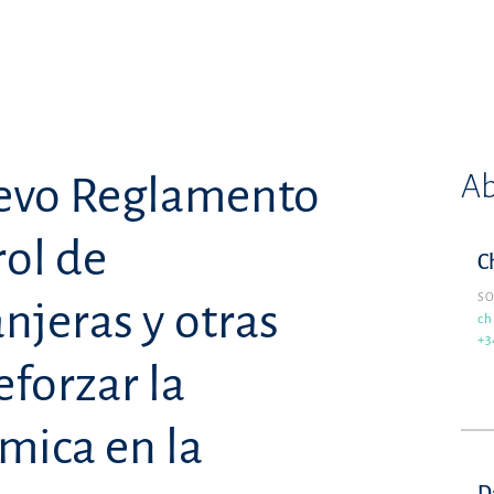
Ab
evo Reglamento
ol de
C
SO
njeras y otras
ch
+3
eforzar la
mica en la