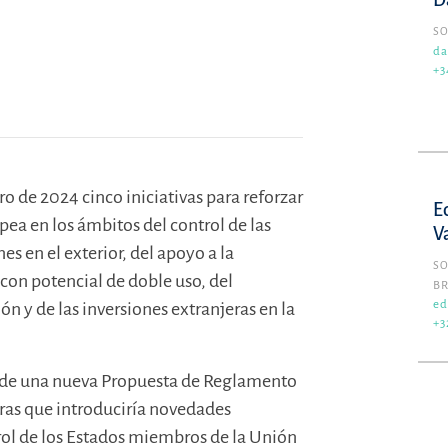
D
SO
da
+3
 de 2024 cinco iniciativas para reforzar
E
ea en los ámbitos del control de las
V
es en el exterior, del apoyo a la
SO
 con potencial de doble uso, del
B
ed
n y de las inversiones extranjeras en la
+3
a de una nueva Propuesta de Reglamento
jeras que introduciría novedades
rol de los Estados miembros de la Unión