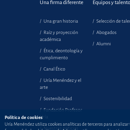
Una firma diferente
Equipos y talent
Una gran historia
Selección de tal
Raíz y proyección
Abogados
académica
Alumni
Ética, deontología y
cumplimiento
Canal Ético
Uría Menéndez y el
arte
Sostenibilidad
Fundación Profesor
Uría
Política de cookies
Uría Menéndez utiliza cookies analíticas de terceros para analizar 
Nuestras noticias