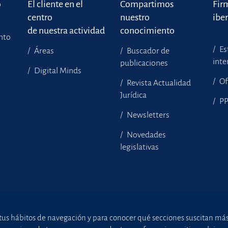
o
El cliente en el
Compartimos
Fir
centro
nuestro
ibe
de nuestra actividad
conocimiento
ento
Es
Áreas
Buscador de
inte
publicaciones
Digital Minds
Of
Revista Actualidad
Jurídica
P
Newsletters
Novedades
legislativas
tus hábitos de navegación y para conocer qué secciones suscitan más i