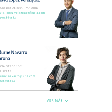
avid López Velázquez
CIO DESDE 2025
MADRID
vid.lopez.velazquez@uria.com
4915864582
durne Navarro
arona
CIA DESDE 2002
RUSELAS
urne.navarro@uria.com
226396464
VER MÁS