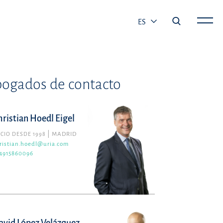
ES
ogados de contacto
hristian Hoedl Eigel
CIO DESDE 1998
MADRID
ristian.hoedl@uria.com
4915860096