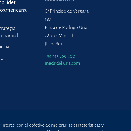
ma líder
roamericana
C/ Príncipe de Vergara,
187
Plaza de Rodrigo Uría
trategia
rnacional
28002 Madrid
(España)
icinas
+34 915 860 400
PU
madrid@uria.com
nterés, con el objetivo de mejorar las características y