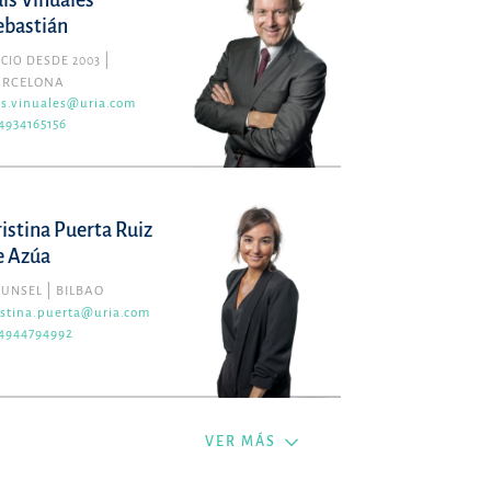
uis Viñuales
ebastián
CIO DESDE 2003
ARCELONA
is.vinuales@uria.com
4934165156
ristina Puerta Ruiz
e Azúa
OUNSEL
BILBAO
istina.puerta@uria.com
4944794992
VER MÁS