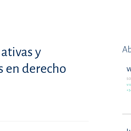
Ab
ativas y
s en derecho
V
SO
vi
+3