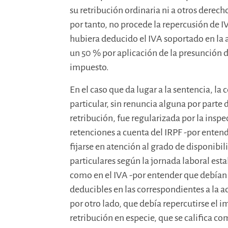
su retribución ordinaria ni a otros derech
por tanto, no procede la repercusión de I
hubiera deducido el IVA soportado en la a
un 50 % por aplicación de la presunción del
impuesto.
En el caso que da lugar a la sentencia, la 
particular, sin renuncia alguna por parte 
retribución, fue regularizada por la insp
retenciones a cuenta del IRPF -por entend
fijarse en atención al grado de disponibil
particulares según la jornada laboral esta
como en el IVA -por entender que debían
deducibles en las correspondientes a la ad
por otro lado, que debía repercutirse el i
retribución en especie, que se califica 