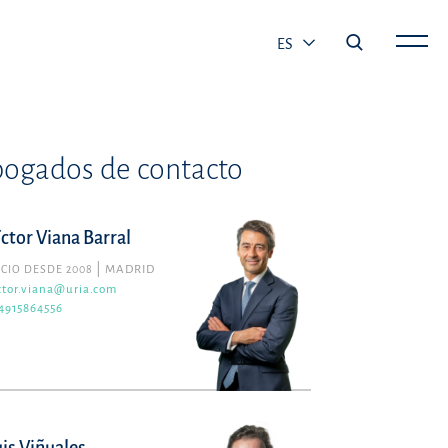
ES
ogados de contacto
íctor Viana Barral
CIO DESDE 2008
MADRID
ctor.viana@uria.com
4915864556