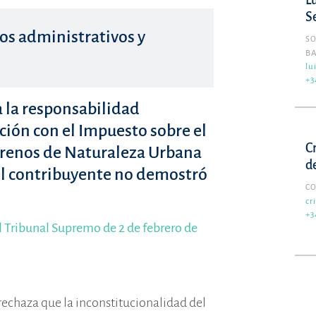
L
S
os administrativos y
SO
B
lu
+3
a la responsabilidad
ción con el Impuesto sobre el
C
rrenos de Naturaleza Urbana
d
el contribuyente no demostró
C
cr
+3
l Tribunal Supremo de 2 de febrero de
rechaza que la inconstitucionalidad del