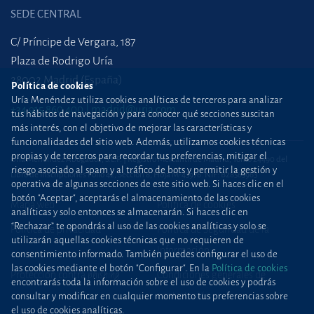
SEDE CENTRAL
C/ Príncipe de Vergara, 187
Plaza de Rodrigo Uría
28002 Madrid (España)
Política de cookies
Uría Menéndez utiliza cookies analíticas de terceros para analizar
+34 915 860 400
madrid@uria.com
tus hábitos de navegación y para conocer qué secciones suscitan
más interés, con el objetivo de mejorar las características y
funcionalidades del sitio web. Además, utilizamos cookies técnicas
propias y de terceros para recordar tus preferencias, mitigar el
Uría Menéndez Abogados, S.L.P. | Registro Mercantil de Madrid, Tomo 24490 del
riesgo asociado al spam y al tráfico de bots y permitir la gestión y
Libro de Inscripciones Folio 42, Sección 8, Hoja M-43976. NIF: B28563963
operativa de algunas secciones de este sitio web. Si haces clic en el
botón "Aceptar", aceptarás el almacenamiento de las cookies
Mapa web
Política de cookies
analíticas y solo entonces se almacenarán. Si haces clic en
“Rechazar” te opondrás al uso de las cookies analíticas y solo se
Política de privacidad
Política de Seguridad de la
utilizarán aquellas cookies técnicas que no requieren de
Información
consentimiento informado. También puedes configurar el uso de
las cookies mediante el botón "Configurar". En la
Política de cookies
Protección contra
phishing
Condiciones generales de
encontrarás toda la información sobre el uso de cookies y podrás
contratación
consultar y modificar en cualquier momento tus preferencias sobre
el uso de cookies analíticas.