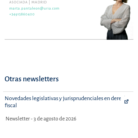
Colegiada n.º 136900 del Ilustre Colegio de Abogados de
ASOCIADA
MADRID
marta.pantaleon@uria.com
Madrid
+34915860400
Derecho Penal de la Empresa
marta.pantaleon@uria.com
+34915860400
Otras newsletters
Novedades legislativas y jurisprudenciales en derecho
fiscal
Newsletter - 3 de agosto de 2026