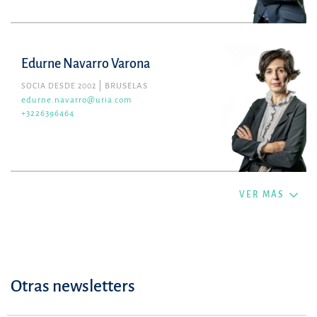
Edurne Navarro Varona
SOCIA DESDE 2002
BRUSELAS
edurne.navarro@uria.com
+3226396464
VER MÁS
Otras newsletters