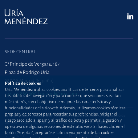
SEDE CENTRAL
C/ Príncipe de Vergara, 187
Plaza de Rodrigo Uría
28002 Madrid (España)
Política de cookies
Uría Menéndez utiliza cookies analíticas de terceros para analizar
+34 915 860 400
madrid@uria.com
tus hábitos de navegación y para conocer qué secciones suscitan
más interés, con el objetivo de mejorar las características y
funcionalidades del sitio web. Además, utilizamos cookies técnicas
propias y de terceros para recordar tus preferencias, mitigar el
Uría Menéndez Abogados, S.L.P. | Registro Mercantil de Madrid, Tomo 24490 del
riesgo asociado al spam y al tráfico de bots y permitir la gestión y
Libro de Inscripciones Folio 42, Sección 8, Hoja M-43976. NIF: B28563963
operativa de algunas secciones de este sitio web. Si haces clic en el
botón "Aceptar", aceptarás el almacenamiento de las cookies
Mapa web
Política de cookies