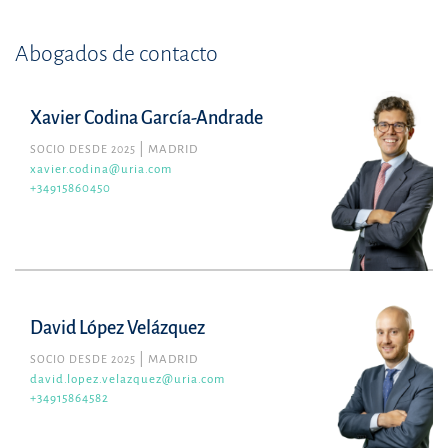
Abogados de contacto
Xavier Codina García-Andrade
SOCIO DESDE 2025
MADRID
xavier.codina@uria.com
+34915860450
David López Velázquez
SOCIO DESDE 2025
MADRID
david.lopez.velazquez@uria.com
+34915864582