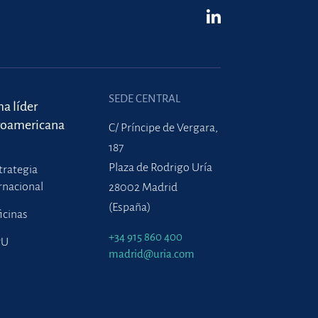
SEDE CENTRAL
ma líder
roamericana
C/ Príncipe de Vergara,
187
Plaza de Rodrigo Uría
trategia
rnacional
28002 Madrid
(España)
icinas
+34 915 860 400
PU
madrid@uria.com