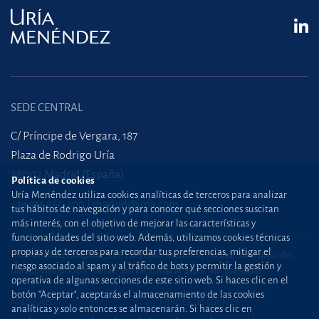
SEDE CENTRAL
C/ Príncipe de Vergara, 187
Plaza de Rodrigo Uría
28002 Madrid (España)
Política de cookies
Uría Menéndez utiliza cookies analíticas de terceros para analizar
+34 915 860 400
madrid@uria.com
tus hábitos de navegación y para conocer qué secciones suscitan
más interés, con el objetivo de mejorar las características y
funcionalidades del sitio web. Además, utilizamos cookies técnicas
propias y de terceros para recordar tus preferencias, mitigar el
Uría Menéndez Abogados, S.L.P. | Registro Mercantil de Madrid, Tomo 24490 del
riesgo asociado al spam y al tráfico de bots y permitir la gestión y
Libro de Inscripciones Folio 42, Sección 8, Hoja M-43976. NIF: B28563963
operativa de algunas secciones de este sitio web. Si haces clic en el
botón "Aceptar", aceptarás el almacenamiento de las cookies
Mapa web
Política de cookies
analíticas y solo entonces se almacenarán. Si haces clic en