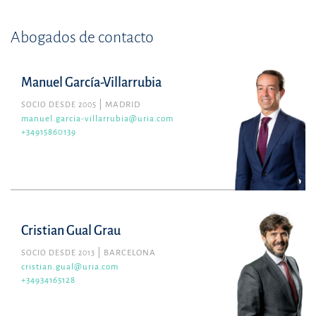
Abogados de contacto
Manuel García-Villarrubia
SOCIO DESDE 2005
MADRID
manuel.garcia-villarrubia@uria.com
+34915860139
Cristian Gual Grau
SOCIO DESDE 2013
BARCELONA
cristian.gual@uria.com
+34934165128