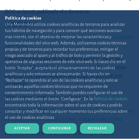
DOG 40/2026, publicado el 2 de marzo.
Política de cookies
NAVARRA
Uría Menéndez utiliza cookies analíticas de terceros para analizar
tus hábitos de navegación y para conocer qué secciones suscitan
más interés, con el objetivo de mejorar las características y
NAVARRA. PRESUPUESTOS GENERALES 2026. Corrección
funcionalidades del sitio web. Además, utilizamos cookies técnicas
de errores
propias y de terceros para recordar tus preferencias, mitigar el
riesgo asociado al spam y al tráfico de bots y permitir la gestión y
Corrección de errores de la Ley Foral 16/2025, de 22 de
operativa de algunas secciones de este sitio web. Si haces clic en el
diciembre. Advertidos errores en la Ley de Presupuestos
botón "Aceptar", aceptarás el almacenamiento de las cookies
analíticas y solo entonces se almacenarán. Si haces clic en
Generales de Navarra para el año 2026, se procede a su
“Rechazar” te opondrás al uso de las cookies analíticas y solo se
corrección.
utilizarán aquellas cookies técnicas que no requieren de
consentimiento informado. También puedes configurar el uso de
BON 44/2026, publicado el 2 de marzo.
las cookies mediante el botón "Configurar". En la
Política de cookies
encontrarás toda la información sobre el uso de cookies y podrás
NAVARRA. HACIENDAS LOCALES. Contribución territorial
consultar y modificar en cualquier momento tus preferencias sobre
el uso de cookies analíticas.
e Impuesto sobre Construcciones, Instalaciones y Obra
ACEPTAR
CONFIGURAR
RECHAZAR
Ley Foral 1/2026, de 13 de febrero. Tiene por objeto