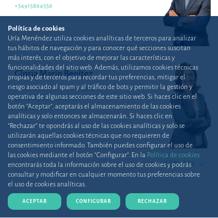
+34915864556
Política de cookies
Uría Menéndez utiliza cookies analíticas de terceros para analizar
tus hábitos de navegación y para conocer qué secciones suscitan
más interés, con el objetivo de mejorar las características y
funcionalidades del sitio web. Además, utilizamos cookies técnicas
Gloria Marín Benítez
propias y de terceros para recordar tus preferencias, mitigar el
riesgo asociado al spam y al tráfico de bots y permitir la gestión y
SOCIA DESDE 2015
MADRID
operativa de algunas secciones de este sitio web. Si haces clic en el
gloria.marin@uria.com
botón "Aceptar", aceptarás el almacenamiento de las cookies
+34915860384
analíticas y solo entonces se almacenarán. Si haces clic en
“Rechazar” te opondrás al uso de las cookies analíticas y solo se
utilizarán aquellas cookies técnicas que no requieren de
consentimiento informado. También puedes configurar el uso de
las cookies mediante el botón "Configurar". En la
Política de cookies
VER MÁS
encontrarás toda la información sobre el uso de cookies y podrás
consultar y modificar en cualquier momento tus preferencias sobre
el uso de cookies analíticas.
ACEPTAR
CONFIGURAR
RECHAZAR