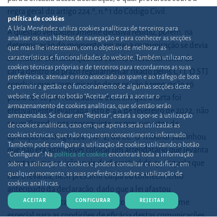
regra geral do artigo 224.º, n.º 1 do Código Civil.
política de cookies
A Uría Menéndez utiliza cookies analíticas de terceiros para
A questão verdadeiramente decisiva residiu, porém, na
analisar os seus hábitos de navegação e para conhecer as secções
determinação do momento em que a comunicação se devia
que mais lhe interessam, com o objetivo de melhorar as
características e funcionalidades do website. Também utilizamos
considerar efetuada quando ocorria o levantamento da
cookies técnicas próprias e de terceiros para recordarmos as suas
carta dentro do prazo regulamentar fixado pelos CTT. O STJ
preferências, atenuar o risco associado ao spam e ao tráfego de bots
concluiu que a comunicação de oposição à renovação só
e permitir a gestão e o funcionamento de algumas secções deste
website. Se clicar no botão “Aceitar”, estará a aceitar o
podia ter-se por realizada na data em que a carta foi
armazenamento de cookies analíticas, que só então serão
efetivamente levantada, isto é, a 4 de fevereiro de 2022,
não
armazenadas. Se clicar em “Rejeitar”, estará a opor-se à utilização
se verificando, por conseguinte, os pressupostos de
de cookies analíticas, caso em que apenas serão utilizadas as
cookies técnicas, que não requerem consentimento informado.
aplicação do artigo 224.º, n.º 2, do CC. O Tribunal sublinhou
Também pode configurar a utilização de cookies utilizando o botão
que não era admissível colocar um arrendatário que levanta
“Configurar”. Na
política de cookies
encontrará toda a informação
a carta numa posição mais desfavorável do que aquele que
sobre a utilização de cookies e poderá consultar e modificar, em
qualquer momento, as suas preferências sobre a utilização de
não a levanta, nem presumir culpa ou conhecimento
cookies analíticas.
antecipado da declaração, dado que a lei afastou
ACEITAR
CONFIGURAR
REJEITAR
expressamente tal presunção ao consagrar um regime
especial para as condições de eficácia destas comunicações