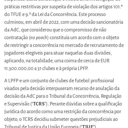
práticas restritivas por suspeita de violação dos artigos 101.º
do TFUE e 9.º da Lei da Concorrência. Este processo
culminou, em abril de 2022, com uma decisão sancionatória
da AdC, que considerou que o compromisso de não
contratação (
no poach
) constituía um acordo com o objeto
de restringir a concorrência no mercado de recrutamento de
jogadores elegíveis para atuar naquelas duas divisões,
aplicando, na totalidade, uma coima de cerca de EUR
11.300.000,00 a 31 clubes e à própria LPFP.
A LPFP e um conjunto de clubes de futebol profissional
visados pela decisão interpuseram recurso de anulação da
decisão da AdC para o Tribunal da Concorrência, Regulação
e Supervisão (“
TCRS
”). Perante dúvidas sobre a qualificação
jurídica do acordo como uma restrição da concorrência por
objeto, o TCRS decidiu submeter questões prejudiciais ao
Tribunal de Justiça da União Europeia (“
TJUE
”).