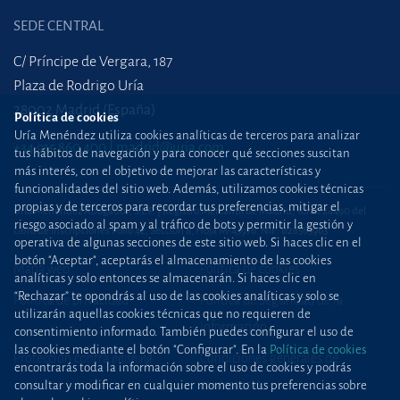
SEDE CENTRAL
C/ Príncipe de Vergara, 187
Plaza de Rodrigo Uría
28002 Madrid (España)
Política de cookies
Uría Menéndez utiliza cookies analíticas de terceros para analizar
+34 915 860 400
madrid@uria.com
tus hábitos de navegación y para conocer qué secciones suscitan
más interés, con el objetivo de mejorar las características y
funcionalidades del sitio web. Además, utilizamos cookies técnicas
propias y de terceros para recordar tus preferencias, mitigar el
Uría Menéndez Abogados, S.L.P. | Registro Mercantil de Madrid, Tomo 24490 del
riesgo asociado al spam y al tráfico de bots y permitir la gestión y
Libro de Inscripciones Folio 42, Sección 8, Hoja M-43976. NIF: B28563963
operativa de algunas secciones de este sitio web. Si haces clic en el
botón "Aceptar", aceptarás el almacenamiento de las cookies
Mapa web
Política de cookies
analíticas y solo entonces se almacenarán. Si haces clic en
“Rechazar” te opondrás al uso de las cookies analíticas y solo se
Política de privacidad
Política de Seguridad de la
utilizarán aquellas cookies técnicas que no requieren de
Información
consentimiento informado. También puedes configurar el uso de
las cookies mediante el botón "Configurar". En la
Política de cookies
Protección contra
phishing
Condiciones generales de
encontrarás toda la información sobre el uso de cookies y podrás
contratación
consultar y modificar en cualquier momento tus preferencias sobre