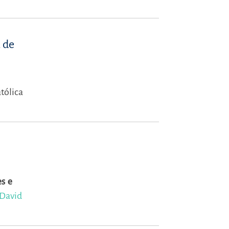
 de
tólica
s e
David