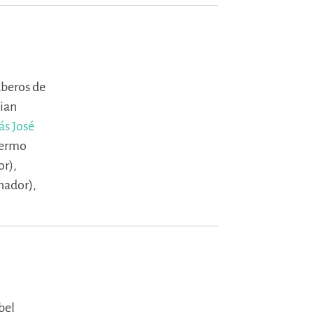
uberos de
lian
s José
lermo
or),
nador),
bel