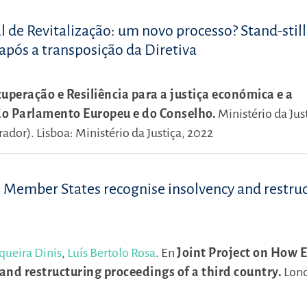
l de Revitalização: um novo processo? Stand-still
após a transposição da Diretiva
uperação e Resiliência para a justiça económica e a
 do Parlamento Europeu e do Conselho.
Ministério da Jus
rador).
Lisboa: Ministério da Justiça, 2022
U Member States recognise insolvency and restru
queira Dinis
,
Luís Bertolo Rosa
.
En
Joint Project on How 
nd restructuring proceedings of a third country.
Lond