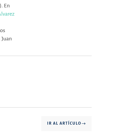
).
En
Álvarez
los
,
Juan
IR AL ARTÍCULO