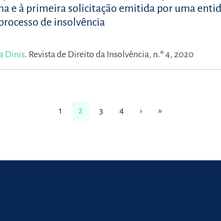
 e à primeira solicitação emitida por uma enti
 processo de insolvência
a Dinis
.
Revista de Direito da Insolvência, n.º 4, 2020
1
2
3
4
›
»