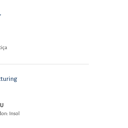
,
tiça
cturing
EU
on: Insol