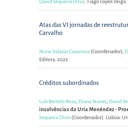
David Sequeira Dinis
,
Tiago Lopes Veiga.
Atas das VI jornadas de reestrutu
Carvalho
Nuno Salazar Casanova
(Coordenador),
D
Editora, 2022
Créditos subordinados
Luís Bertolo Rosa
,
Diana Nunes
,
David Se
insolvências da Uría Menéndez - Pro
Sequeira Dinis
(Coordenador).
Lisboa: Un