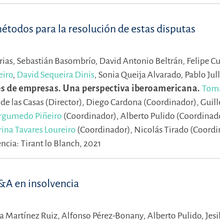
étodos para la resolución de estas disputas
rias,
Sebastián Basombrío,
David Antonio Beltrán,
Felipe C
eiro
,
David Sequeira Dinis
,
Sonia Queija Alvarado,
Pablo Jul
es de empresas. Una perspectiva iberoamericana.
Tomá
de las Casas (Director),
Diego Cardona (Coordinador),
Guil
Argumedo Piñeiro
(Coordinador),
Alberto Pulido (Coordinad
rina Tavares Loureiro
(Coordinador),
Nicolás Tirado (Coordi
ncia: Tirant lo Blanch, 2021
&A en insolvencia
ia Martínez Ruiz,
Alfonso Pérez-Bonany,
Alberto Pulido,
Jesi