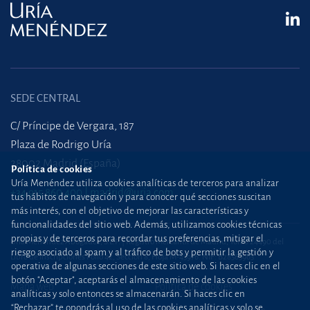
SEDE CENTRAL
C/ Príncipe de Vergara, 187
Plaza de Rodrigo Uría
28002 Madrid (España)
Política de cookies
Uría Menéndez utiliza cookies analíticas de terceros para analizar
+34 915 860 400
madrid@uria.com
tus hábitos de navegación y para conocer qué secciones suscitan
más interés, con el objetivo de mejorar las características y
funcionalidades del sitio web. Además, utilizamos cookies técnicas
propias y de terceros para recordar tus preferencias, mitigar el
Uría Menéndez Abogados, S.L.P. | Registro Mercantil de Madrid, Tomo 24490 del
riesgo asociado al spam y al tráfico de bots y permitir la gestión y
Libro de Inscripciones Folio 42, Sección 8, Hoja M-43976. NIF: B28563963
operativa de algunas secciones de este sitio web. Si haces clic en el
botón "Aceptar", aceptarás el almacenamiento de las cookies
Mapa web
Política de cookies
analíticas y solo entonces se almacenarán. Si haces clic en
“Rechazar” te opondrás al uso de las cookies analíticas y solo se