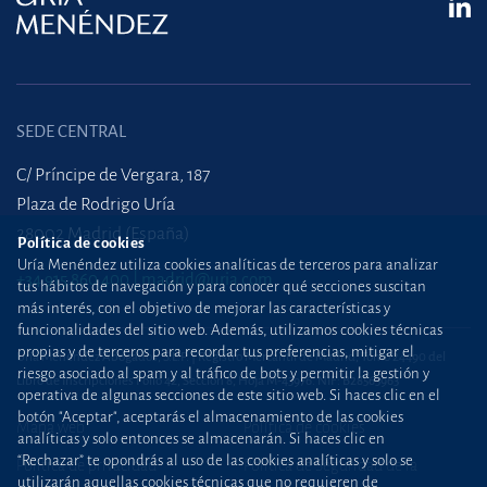
SEDE CENTRAL
C/ Príncipe de Vergara, 187
Plaza de Rodrigo Uría
28002 Madrid (España)
Política de cookies
Uría Menéndez utiliza cookies analíticas de terceros para analizar
+34 915 860 400
madrid@uria.com
tus hábitos de navegación y para conocer qué secciones suscitan
más interés, con el objetivo de mejorar las características y
funcionalidades del sitio web. Además, utilizamos cookies técnicas
propias y de terceros para recordar tus preferencias, mitigar el
Uría Menéndez Abogados, S.L.P. | Registro Mercantil de Madrid, Tomo 24490 del
riesgo asociado al spam y al tráfico de bots y permitir la gestión y
Libro de Inscripciones Folio 42, Sección 8, Hoja M-43976. NIF: B28563963
operativa de algunas secciones de este sitio web. Si haces clic en el
botón "Aceptar", aceptarás el almacenamiento de las cookies
Mapa web
Política de cookies
analíticas y solo entonces se almacenarán. Si haces clic en
“Rechazar” te opondrás al uso de las cookies analíticas y solo se
Política de privacidad
Política de Seguridad de la
utilizarán aquellas cookies técnicas que no requieren de