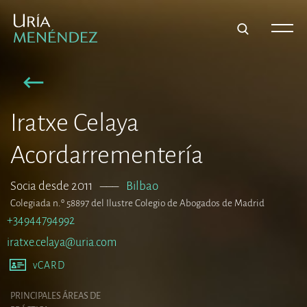
Iratxe Celaya
Acordarrementería
Socia desde 2011
–––
Bilbao
Colegiada n.º 58897 del Ilustre Colegio de Abogados de Madrid
+34944794992
iratxe.celaya@uria.com
vCARD
PRINCIPALES ÁREAS DE