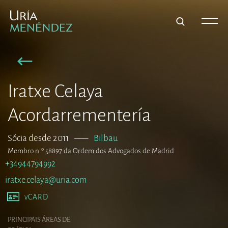
Iratxe Celaya
Acordarrementería
Sócia desde 2011
–––
Bilbau
Membro n.º 58897 da Ordem dos Advogados de Madrid
+34944794992
iratxe.celaya@uria.com
vCARD
PRINCIPAIS ÁREAS DE